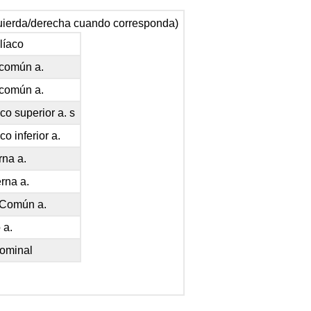
zquierda/derecha cuando corresponda)
líaco
 común a.
 común a.
co superior a. s
o inferior a.
rna a.
erna a.
 Común a.
 a.
dominal