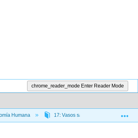
chrome_reader_mode
Enter Reader Mode
Exp
atomía Humana
17: Vasos sanguíneos y Circulación