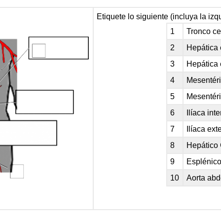
Etiquete lo siguiente (incluya la i
1
Tronco ce
2
Hepática
3
Hepática
4
Mesentéri
5
Mesentéric
6
Ilíaca inte
7
Ilíaca ext
8
Hepático
9
Esplénico
10
Aorta ab