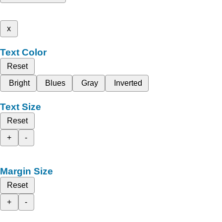
x
Text Color
Reset
Bright
Blues
Gray
Inverted
Text Size
Reset
+
-
Margin Size
Reset
+
-