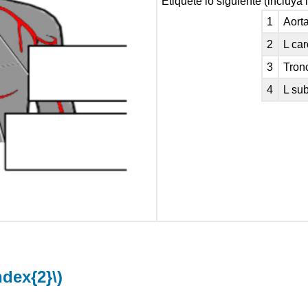
Etiquete lo siguiente (incluya
1
Aort
2
L ca
3
Tron
4
L sub
ndex{2}\)