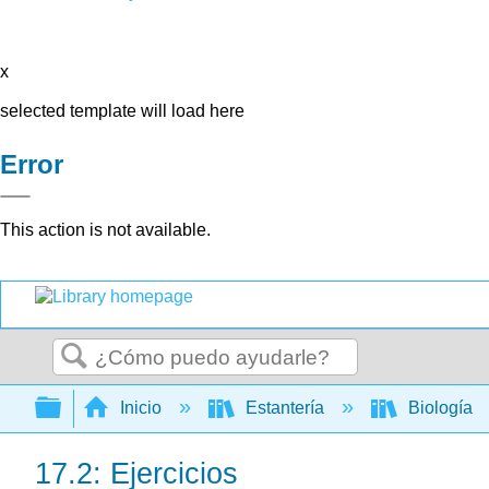
x
selected template will load here
Error
This action is not available.
Buscar
Expandir/contraer jerarquía global
Inicio
Estantería
Biología
17.2: Ejercicios