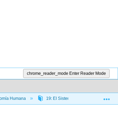
chrome_reader_mode
Enter Reader Mode
Exp
atomía Humana
19: El Sistema Respiratorio