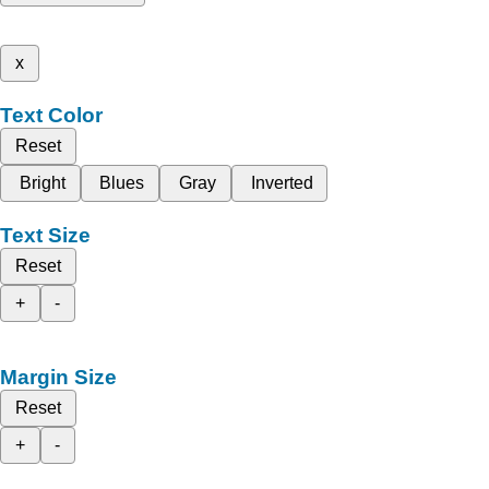
x
Text Color
Reset
Bright
Blues
Gray
Inverted
Text Size
Reset
+
-
Margin Size
Reset
+
-