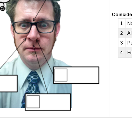
Coincide
1
Na
2
Al
3
Pu
4
Fi