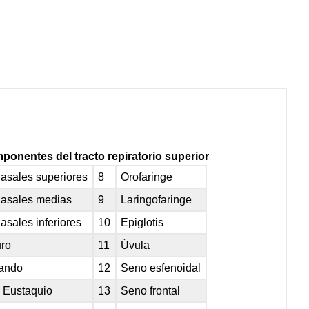
respiratorio
inferior
mponentes del tracto repiratorio superior
asales superiores
8
Orofaringe
asales medias
9
Laringofaringe
sales inferiores
10
Epiglotis
uro
11
Úvula
lando
12
Seno esfenoidal
 Eustaquio
13
Seno frontal