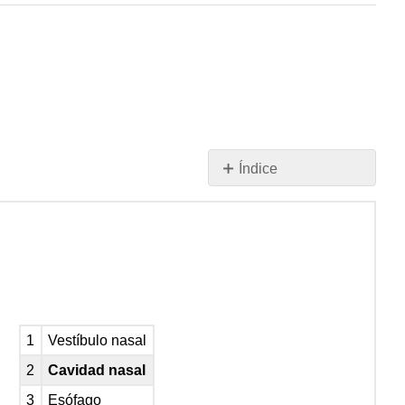
Índice
Laboratorio
19
EJERCICIOS\
(\PageIndex{1}\)
Laboratorio
19
EJERCICIOS\
(\PageIndex{2}\)
1
Vestíbulo nasal
2
Cavidad nasal
Laboratorio
3
Esófago