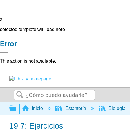
x
selected template will load here
Error
This action is not available.
Buscar
Expandir/contraer jerarquía global
Inicio
Estantería
Biología
19.7: Ejercicios