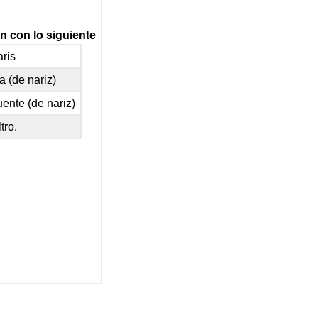
Tracto
respiratorio
n con lo siguiente
superior
—
ris
>
a (de nariz)
inferior
Laboratorio
ente (de nariz)
19
ltro.
EJERCICIOS\
(\PageIndex{5}\)
Tracto
respiratorio
inferior
Laboratorio
19
EJERCICIOS\
(\PageIndex{6}\)
Histología
Tracto