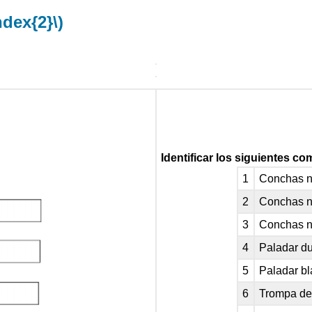
ndex{2}\)
Identificar los siguientes co
1
Conchas n
2
Conchas n
3
Conchas na
4
Paladar d
5
Paladar b
6
Trompa de