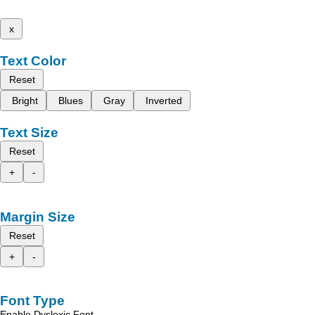
x
Text Color
Reset
Bright
Blues
Gray
Inverted
Text Size
Reset
+
-
Margin Size
Reset
+
-
Font Type
Enable Dyslexic Font