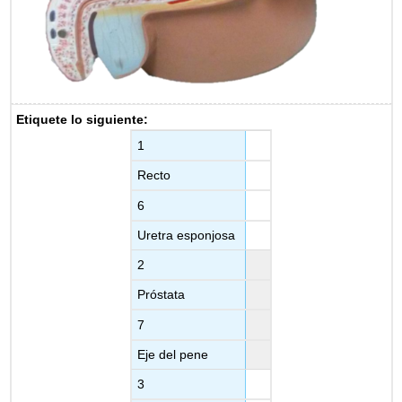
Etiquete lo siguiente:
1
Recto
6
Uretra esponjosa
2
Próstata
7
Eje del pene
3