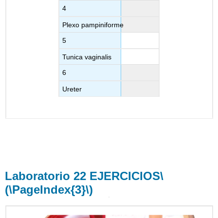
4
Plexo pampiniforme
5
Tunica vaginalis
6
Ureter
Laboratorio 22 EJERCICIOS
\
(\PageIndex{3}\)