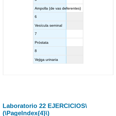
Ampolla (de vas deferentes)
6
Vesícula seminal
7
Próstata
8
Vejiga urinaria
Laboratorio 22 EJERCICIOS
\
(\PageIndex{4}\)