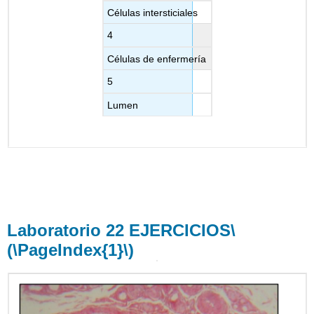
Células intersticiales
4
Células de enfermería
5
Lumen
Laboratorio 22 EJERCICIOS
\
(\PageIndex{1}\)