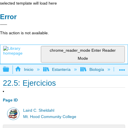
selected template will load here
Error
This action is not available.
chrome_reader_mode
Enter Reader
Mode
Expandir/contraer jerarquía global
Inicio
Estantería
Biología
Bi
22.5: Ejercicios
Page ID
Laird C. Sheldahl
Mt. Hood Community College