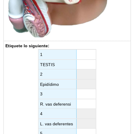
Etiquete lo siguiente:
1
TESTIS
2
Epidídimo
3
R. vas deferensi
4
L. vas deferentes
5