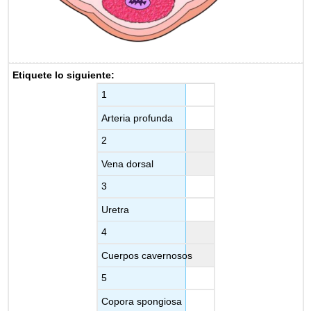
(\PageIndex{5}\)
Histología
Laboratorio
22
EJERCICIOS\
Etiquete lo siguiente:
(\PageIndex{1}\)
1
Laboratorio
22
Arteria profunda
EJERCICIOS\
(\PageIndex{1}\)
2
Vena dorsal
3
Uretra
4
Cuerpos cavernosos
5
Copora spongiosa