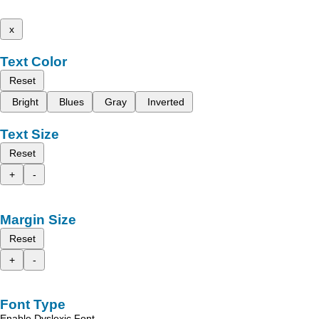
x
Text Color
Reset
Bright
Blues
Gray
Inverted
Text Size
Reset
+
-
Margin Size
Reset
+
-
Font Type
Enable Dyslexic Font