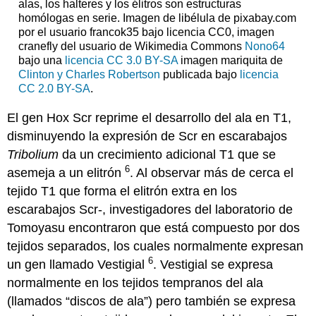
alas, los halteres y los élitros son estructuras
homólogas en serie. Imagen de libélula de pixabay.com
por el usuario francok35 bajo licencia CC0, imagen
cranefly del usuario de Wikimedia Commons
Nono64
bajo una
licencia CC 3.0 BY-SA
imagen mariquita de
Clinton y Charles Robertson
publicada bajo
licencia
CC 2.0 BY-SA
.
El gen Hox Scr reprime el desarrollo del ala en T1,
disminuyendo la expresión de Scr en escarabajos
Tribolium
da un crecimiento adicional T1 que se
6
asemeja a un elitrón
. Al observar más de cerca el
tejido T1 que forma el elitrón extra en los
escarabajos Scr-, investigadores del laboratorio de
Tomoyasu encontraron que está compuesto por dos
tejidos separados, los cuales normalmente expresan
6
un gen llamado Vestigial
. Vestigial se expresa
normalmente en los tejidos tempranos del ala
(llamados “discos de ala”) pero también se expresa