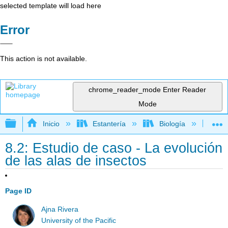
selected template will load here
Error
This action is not available.
chrome_reader_mode
Enter Reader
Mode
Expandir/contraer jerarquía global
Inicio
Estantería
Biología
Bio
8.2: Estudio de caso - La evolución
de las alas de insectos
Page ID
Ajna Rivera
University of the Pacific