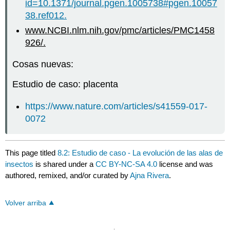
id=10.1371/journal.pgen.1005738#pgen.10057
38.ref012.
www.NCBI.nlm.nih.gov/pmc/articles/PMC1458
926/.
Cosas nuevas:
Estudio de caso: placenta
https://www.nature.com/articles/s41559-017-
0072
This page titled
8.2: Estudio de caso - La evolución de las alas de
insectos
is shared under a
CC BY-NC-SA 4.0
license and was
authored, remixed, and/or curated by
Ajna Rivera
.
Volver arriba