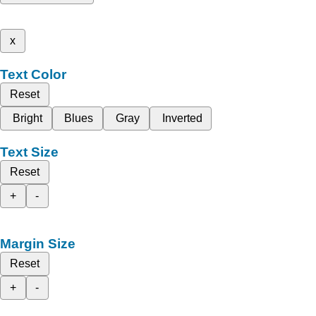
x
Text Color
Reset
Bright
Blues
Gray
Inverted
Text Size
Reset
+
-
Margin Size
Reset
+
-