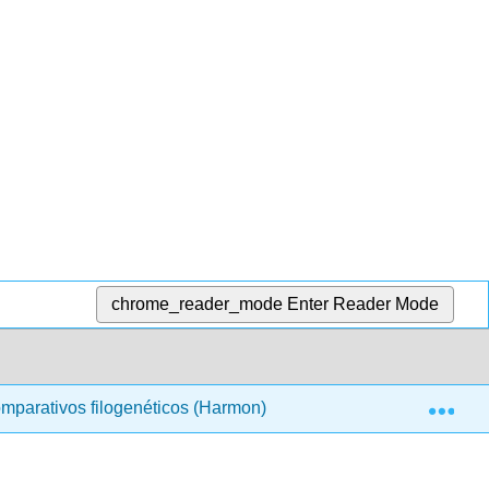
chrome_reader_mode
Enter Reader Mode
Exp
parativos filogenéticos (Harmon)
1: Un programa de