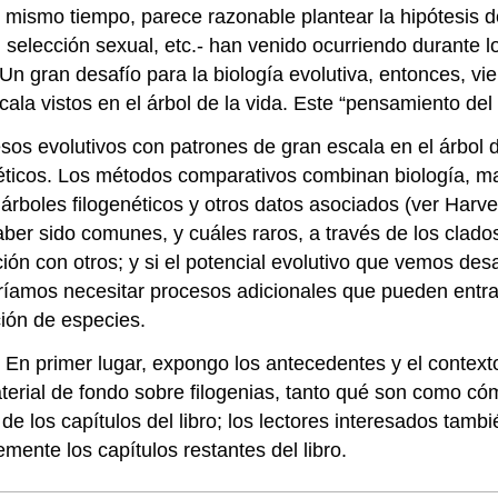
Al mismo tiempo, parece razonable plantear la hipótesi
, selección sexual, etc.- han venido ocurriendo durante l
Un gran desafío para la biología evolutiva, entonces, vi
la vistos en el árbol de la vida. Este “pensamiento del
esos evolutivos con patrones de gran escala en el árbol
ticos. Los métodos comparativos combinan biología, ma
 árboles filogenéticos y otros datos asociados
(ver Harve
 sido comunes, y cuáles raros, a través de los clados d
ón con otros; y si el potencial evolutivo que vemos desa
i podríamos necesitar procesos adicionales que pueden en
ción de especies.
s. En primer lugar, expongo los antecedentes y el contex
terial de fondo sobre filogenias, tanto qué son como c
e los capítulos del libro; los lectores interesados tamb
ente los capítulos restantes del libro.