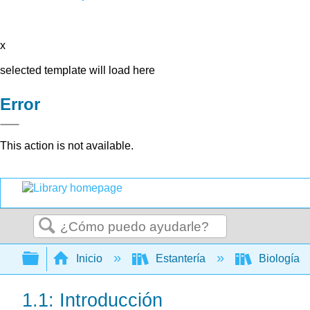
x
selected template will load here
Error
This action is not available.
Buscar
Expandir/contraer jerarquía global
Inicio
Estantería
Biología
1.1: Introducción