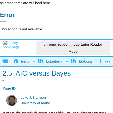
selected template will load here
Error
This action is not available.
chrome_reader_mode
Enter Reader
Mode
Expandir/contraer jerarquía global
Inicio
Estantería
Biología
Bio
2.5: AIC versus Bayes
Page ID
Luke J. Harmon
University of Idaho