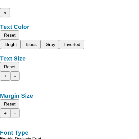
x
Text Color
Reset
Bright
Blues
Gray
Inverted
Text Size
Reset
+
-
Margin Size
Reset
+
-
Font Type
Enable Dyslexic Font