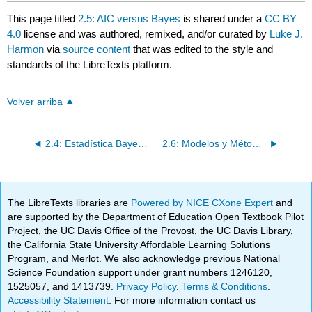
This page titled
2.5: AIC versus Bayes
is shared under a
CC BY
4.0
license and was authored, remixed, and/or curated by
Luke J.
Harmon
via
source content
that was edited to the style and
standards of the LibreTexts platform.
Volver arriba
2.4: Estadística Bayesiana
2.6: Modelos y Métodos Comparativos
The LibreTexts libraries are
Powered by NICE CXone Expert
and
are supported by the Department of Education Open Textbook Pilot
Project, the UC Davis Office of the Provost, the UC Davis Library,
the California State University Affordable Learning Solutions
Program, and Merlot. We also acknowledge previous National
Science Foundation support under grant numbers 1246120,
1525057, and 1413739.
Privacy Policy
.
Terms & Conditions
.
Accessibility Statement
. For more information contact us