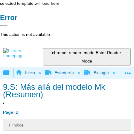
selected template will load here
Error
This action is not available.
chrome_reader_mode
Enter Reader
Mode
Expandir/contraer jerarquía global
Inicio
Estantería
Biología
Bio
9.S: Más allá del modelo Mk
(Resumen)
Page ID
Índice
Referencias