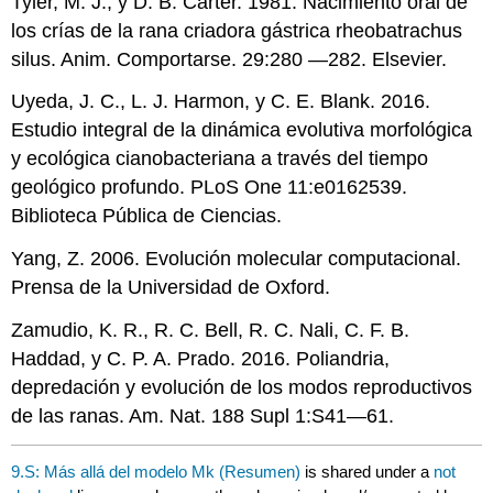
Tyler, M. J., y D. B. Carter. 1981. Nacimiento oral de
los crías de la rana criadora gástrica rheobatrachus
silus. Anim. Comportarse. 29:280 —282. Elsevier.
Uyeda, J. C., L. J. Harmon, y C. E. Blank. 2016.
Estudio integral de la dinámica evolutiva morfológica
y ecológica cianobacteriana a través del tiempo
geológico profundo. PLoS One 11:e0162539.
Biblioteca Pública de Ciencias.
Yang, Z. 2006. Evolución molecular computacional.
Prensa de la Universidad de Oxford.
Zamudio, K. R., R. C. Bell, R. C. Nali, C. F. B.
Haddad, y C. P. A. Prado. 2016. Poliandria,
depredación y evolución de los modos reproductivos
de las ranas. Am. Nat. 188 Supl 1:S41—61.
9.S: Más allá del modelo Mk (Resumen)
is shared under a
not