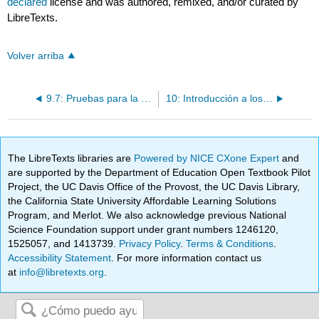
declared
license and was authored, remixed, and/or curated by
LibreTexts.
Volver arriba
9.7: Pruebas para la evolución no independiente de diferentes personajes
10: Introducción a los modelos de Nacimiento-Muerte
The LibreTexts libraries are
Powered by NICE CXone Expert
and
are supported by the Department of Education Open Textbook Pilot
Project, the UC Davis Office of the Provost, the UC Davis Library,
the California State University Affordable Learning Solutions
Program, and Merlot. We also acknowledge previous National
Science Foundation support under grant numbers 1246120,
1525057, and 1413739.
Privacy Policy
.
Terms & Conditions
.
Accessibility Statement
. For more information contact us
at
info@libretexts.org
.