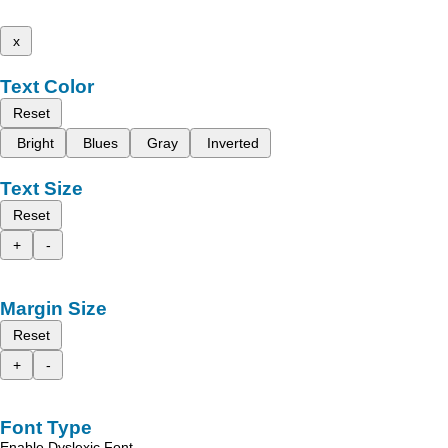
x
Text Color
Reset
Bright
Blues
Gray
Inverted
Text Size
Reset
+
-
Margin Size
Reset
+
-
Font Type
Enable Dyslexic Font