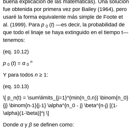
buena explicación de las matemáticas)
. Una solución
fue obtenida por primera vez por Bailey
(1964)
, pero
usaré la forma equivalente más simple de Foote et
al.
(1999)
. Para
p
(
t
) —es decir, la probabilidad de
0
que todo el linaje se haya extinguido en el tiempo t—
tenemos:
(eq. 10.12)
n
p
(
t
) =
α
0
0
Y para todos
n
≥ 1:
(eq. 10.13)
\[ p_n(t) = \sum\limits_{j=1}^{min(n_0,n)} \binom{n_0}
{j} \binom{n-1}{j-1} \alpha^{n_0 - j} \beta^{n-j} [(1-
\alpha)(1-\beta)]^j \]
Donde
α
y
β
se definen como: