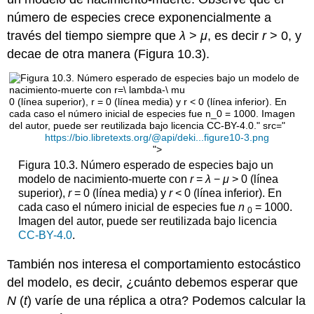
número de especies crece exponencialmente a
través del tiempo siempre que
λ
>
μ
, es decir
r
> 0, y
decae de otra manera (Figura 10.3).
0 (línea superior), r = 0 (línea media) y r < 0 (línea inferior). En
cada caso el número inicial de especies fue n_0 = 1000. Imagen
del autor, puede ser reutilizada bajo licencia CC-BY-4.0." src="
https://bio.libretexts.org/@api/deki...figure10-3.png
">
Figura 10.3. Número esperado de especies bajo un
modelo de nacimiento-muerte con
r
=
λ
−
μ
> 0 (línea
superior),
r
= 0 (línea media) y
r
< 0 (línea inferior). En
cada caso el número inicial de especies fue
n
= 1000.
0
Imagen del autor, puede ser reutilizada bajo licencia
CC-BY-4.0
.
También nos interesa el comportamiento estocástico
del modelo, es decir, ¿cuánto debemos esperar que
N
(
t
) varíe de una réplica a otra? Podemos calcular la