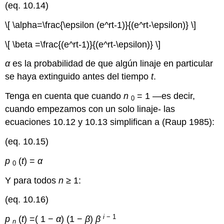
(eq. 10.14)
\[ \alpha=\frac{\epsilon (e^rt-1)}{(e^rt-\epsilon)} \]
\[ \beta =\frac{(e^rt-1)}{(e^rt-\epsilon)} \]
α
es la probabilidad de que algún linaje en particular
se haya extinguido antes del tiempo
t
.
Tenga en cuenta que cuando
n
= 1 —es decir,
0
cuando empezamos con un solo linaje- las
ecuaciones 10.12 y 10.13 simplifican a
(Raup 1985)
:
(eq. 10.15)
p
(
t
) =
α
0
Y para todos
n
≥ 1:
(eq. 10.16)
i
− 1
p
(
t
) =( 1 −
α
) (1 −
β
)
β
n