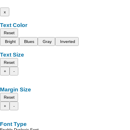
x
Text Color
Reset
Bright
Blues
Gray
Inverted
Text Size
Reset
+
-
Margin Size
Reset
+
-
Font Type
Enable Dyslexic Font