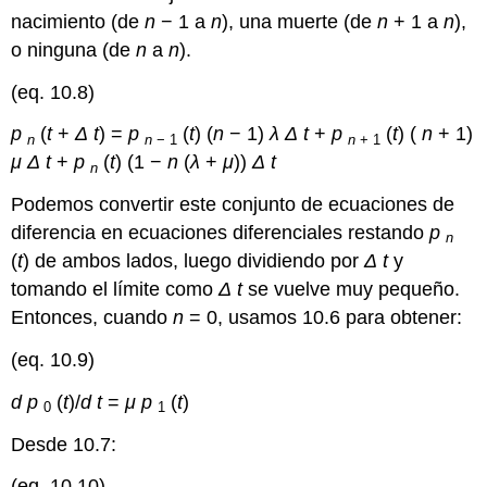
nacimiento (de
n
− 1 a
n
), una muerte (de
n
+ 1 a
n
),
o ninguna (de
n
a
n
).
(eq. 10.8)
p
(
t
+
Δ
t
) =
p
(
t
) (
n
− 1)
λ
Δ
t
+
p
(
t
) (
n
+ 1)
n
n
− 1
n
+ 1
μ
Δ
t
+
p
(
t
) (1 −
n
(
λ
+
μ
))
Δ
t
n
Podemos convertir este conjunto de ecuaciones de
diferencia en ecuaciones diferenciales restando
p
n
(
t
) de ambos lados, luego dividiendo por
Δ
t
y
tomando el límite como
Δ
t
se vuelve muy pequeño.
Entonces, cuando
n
= 0, usamos 10.6 para obtener:
(eq. 10.9)
d
p
(
t
)/
d
t
=
μ
p
(
t
)
0
1
Desde 10.7:
(eq. 10.10)