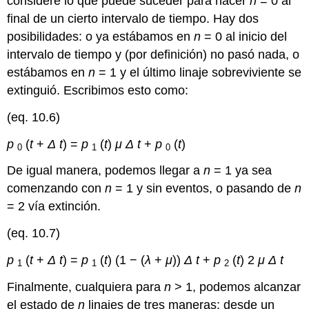
considere lo que puede suceder para hacer
n
= 0 al
final de un cierto intervalo de tiempo. Hay dos
posibilidades: o ya estábamos en
n
= 0 al inicio del
intervalo de tiempo y (por definición) no pasó nada, o
estábamos en
n
= 1 y el último linaje sobreviviente se
extinguió. Escribimos esto como:
(eq. 10.6)
p
(
t
+
Δ
t
) =
p
(
t
)
μ
Δ
t
+
p
(
t
)
0
1
0
De igual manera, podemos llegar a
n
= 1 ya sea
comenzando con
n
= 1 y sin eventos, o pasando de
n
= 2 vía extinción.
(eq. 10.7)
p
(
t
+
Δ
t
) =
p
(
t
) (1 − (
λ
+
μ
))
Δ
t
+
p
(
t
) 2
μ
Δ
t
1
1
2
Finalmente, cualquiera para
n
> 1, podemos alcanzar
el estado de
n
linajes de tres maneras: desde un