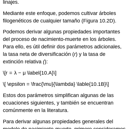
linajes.
Mediante este enfoque, podemos cultivar árboles
filogenéticos de cualquier tamaño (Figura 10.2D).
Podemos derivar algunas propiedades importantes
del proceso de nacimiento-muerte en los árboles.
Para ello, es útil definir dos parámetros adicionales,
la tasa neta de diversificación (
r
) y la tasa de
extinción relativa
(
):
\[r = λ − μ \label{10.A}\]
\[ \epsilon = \frac{\mu}{\lambda} \lable{10.1B}\]
Estos dos parámetros simplifican algunas de las
ecuaciones siguientes, y también se encuentran
comúnmente en la literatura.
Para derivar algunas propiedades generales del
modelo de nacimiento-muerte, primero consideramos