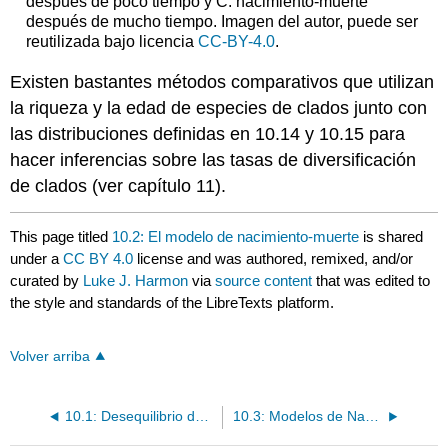
después de poco tiempo y C. nacimiento-muerte
después de mucho tiempo. Imagen del autor, puede ser
reutilizada bajo licencia
CC-BY-4.0
.
Existen bastantes métodos comparativos que utilizan
la riqueza y la edad de especies de clados junto con
las distribuciones definidas en 10.14 y 10.15 para
hacer inferencias sobre las tasas de diversificación
de clados (ver capítulo 11).
This page titled
10.2: El modelo de nacimiento-muerte
is shared
under a
CC BY 4.0
license and was authored, remixed, and/or
curated by
Luke J. Harmon
via
source content
that was edited to
the style and standards of the LibreTexts platform.
Volver arriba
10.1: Desequilibrio de Diversidad Vegetal
10.3: Modelos de Nacimiento-Muerte y árboles filogenéticos