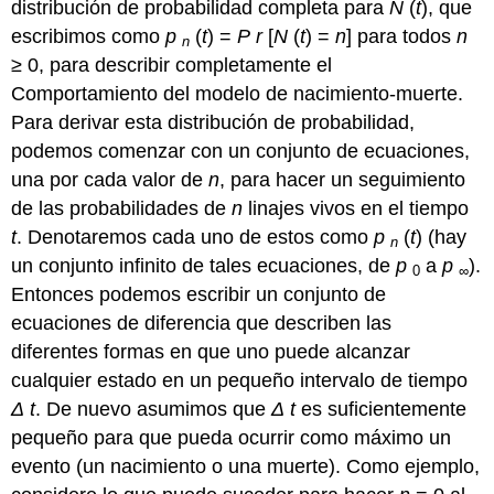
distribución de probabilidad completa para
N
(
t
), que
escribimos como
p
(
t
) =
P
r
[
N
(
t
) =
n
] para todos
n
n
≥ 0, para describir completamente el
Comportamiento del modelo de nacimiento-muerte.
Para derivar esta distribución de probabilidad,
podemos comenzar con un conjunto de ecuaciones,
una por cada valor de
n
, para hacer un seguimiento
de las probabilidades de
n
linajes vivos en el tiempo
t
. Denotaremos cada uno de estos como
p
(
t
) (hay
n
un conjunto infinito de tales ecuaciones, de
p
a
p
).
0
∞
Entonces podemos escribir un conjunto de
ecuaciones de diferencia que describen las
diferentes formas en que uno puede alcanzar
cualquier estado en un pequeño intervalo de tiempo
Δ
t
. De nuevo asumimos que
Δ
t
es suficientemente
pequeño para que pueda ocurrir como máximo un
evento (un nacimiento o una muerte). Como ejemplo,