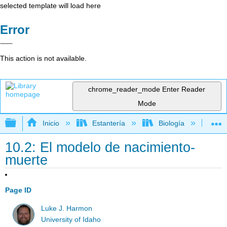
selected template will load here
Error
This action is not available.
chrome_reader_mode
Enter Reader
Mode
Expandir/contraer jerarquía global
Inicio
Estantería
Biología
Bio
10.2: El modelo de nacimiento-
muerte
Page ID
Luke J. Harmon
University of Idaho