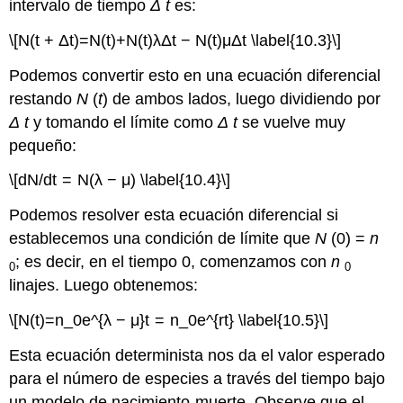
intervalo de tiempo
Δ
t
es:
\[N(t + Δt)=N(t)+N(t)λΔt − N(t)μΔt \label{10.3}\]
Podemos convertir esto en una ecuación diferencial
restando
N
(
t
) de ambos lados, luego dividiendo por
Δ
t
y tomando el límite como
Δ
t
se vuelve muy
pequeño:
\[dN/dt = N(λ − μ) \label{10.4}\]
Podemos resolver esta ecuación diferencial si
establecemos una condición de límite que
N
(0) =
n
; es decir, en el tiempo 0, comenzamos con
n
0
0
linajes. Luego obtenemos:
\[N(t)=n_0e^{λ − μ}t = n_0e^{rt} \label{10.5}\]
Esta ecuación determinista nos da el valor esperado
para el número de especies a través del tiempo bajo
un modelo de nacimiento-muerte. Observe que el