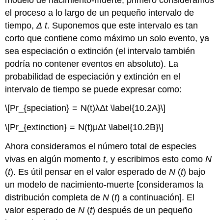
el proceso a lo largo de un pequeño intervalo de
tiempo,
Δ
t
. Suponemos que este intervalo es tan
corto que contiene como máximo un solo evento, ya
sea especiación o extinción (el intervalo también
podría no contener eventos en absoluto). La
probabilidad de especiación y extinción en el
intervalo de tiempo se puede expresar como:
\[Pr_{speciation} = N(t)λΔt \label{10.2A}\]
\[Pr_{extinction} = N(t)μΔt \label{10.2B}\]
Ahora consideramos el número total de especies
vivas en algún momento
t
, y escribimos esto como
N
(
t
). Es útil pensar en el valor esperado de
N
(
t
) bajo
un modelo de nacimiento-muerte [consideramos la
distribución completa de
N
(
t
) a continuación]. El
valor esperado de
N
(
t
) después de un pequeño