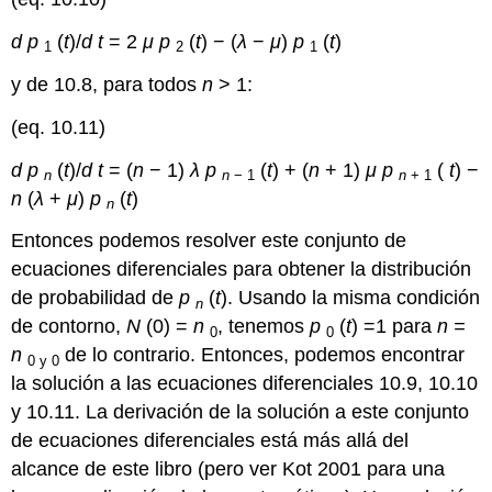
d
p
(
t
)/
d
t
= 2
μ
p
(
t
) − (
λ
−
μ
)
p
(
t
)
1
2
1
y de 10.8, para todos
n
> 1:
(eq. 10.11)
d
p
(
t
)/
d
t
= (
n
− 1)
λ
p
(
t
) + (
n
+ 1)
μ
p
(
t
) −
n
n
− 1
n
+ 1
n
(
λ
+
μ
)
p
(
t
)
n
Entonces podemos resolver este conjunto de
ecuaciones diferenciales para obtener la distribución
de probabilidad de
p
(
t
). Usando la misma condición
n
de contorno,
N
(0) =
n
, tenemos
p
(
t
) =1 para
n =
0
0
n
de lo contrario. Entonces, podemos encontrar
0 y 0
la solución a las ecuaciones diferenciales 10.9, 10.10
y 10.11. La derivación de la solución a este conjunto
de ecuaciones diferenciales está más allá del
alcance de este libro
(pero ver Kot 2001 para una