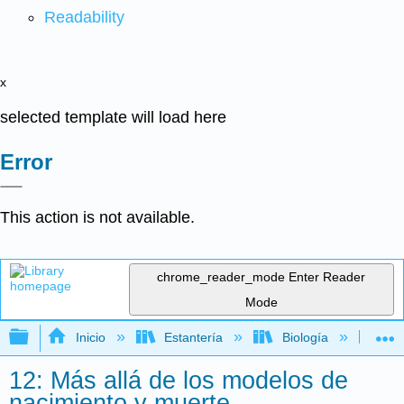
Readability
x
selected template will load here
Error
This action is not available.
chrome_reader_mode
Enter Reader
Mode
Expandir/contraer jerarquía global
Inicio
Estantería
Biología
Bio
12: Más allá de los modelos de
nacimiento y muerte