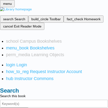
menu
search
Search
build_circle
Toolbar
fact_check
Homework
cancel
Exit Reader Mode
school
Campus Bookshelves
menu_book
Bookshelves
perm_media
Learning Objects
login
Login
how_to_reg
Request Instructor Account
hub
Instructor Commons
Search
Search this book