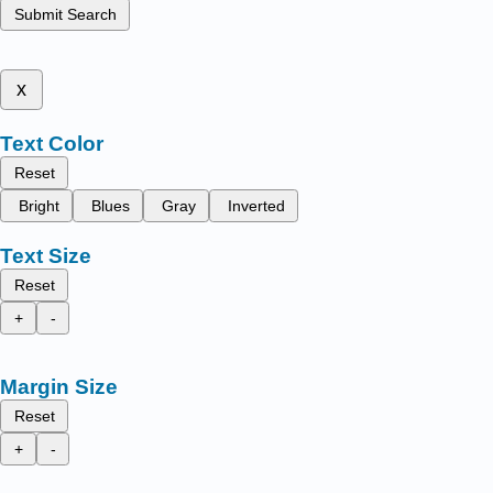
Submit Search
x
Text Color
Reset
Bright
Blues
Gray
Inverted
Text Size
Reset
+
-
Margin Size
Reset
+
-