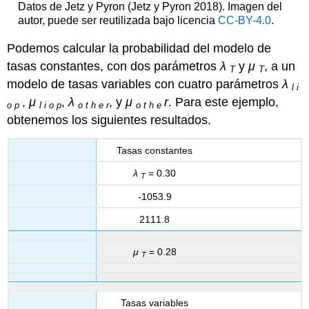
Datos de Jetz y Pyron
(Jetz y Pyron 2018)
. Imagen del
autor, puede ser reutilizada bajo licencia
CC-BY-4.0
.
Podemos calcular la probabilidad del modelo de
tasas constantes, con dos parámetros
λ
y
μ
, a un
T
T
modelo de tasas variables con cuatro parámetros
λ
l
i
,
μ
,
λ
, y
μ
r
. Para este ejemplo,
o
p
l
i
o
p
o
t
h
e
r
o
t
h
e
obtenemos los siguientes resultados.
Tasas constantes
λ
= 0.30
T
-1053.9
2111.8
μ
= 0.28
T
Tasas variables