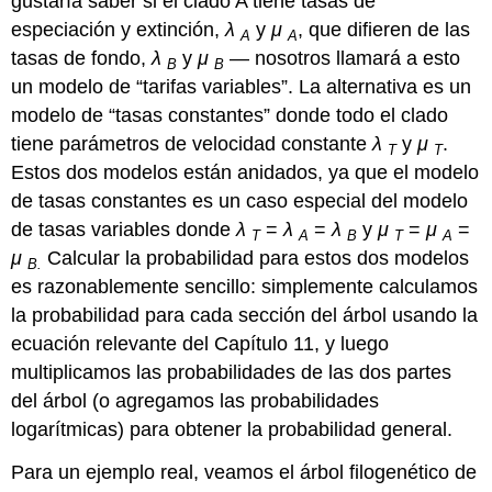
gustaría saber si el clado A tiene tasas de
especiación y extinción,
λ
y
μ
, que difieren de las
A
A
tasas de fondo,
λ
y
μ
— nosotros llamará a esto
B
B
un modelo de “tarifas variables”. La alternativa es un
modelo de “tasas constantes” donde todo el clado
tiene parámetros de velocidad constante
λ
y
μ
.
T
T
Estos dos modelos están anidados, ya que el modelo
de tasas constantes es un caso especial del modelo
de tasas variables donde
λ
=
λ
=
λ
y
μ
=
μ
=
T
A
B
T
A
μ
Calcular la probabilidad para estos dos modelos
B.
es razonablemente sencillo: simplemente calculamos
la probabilidad para cada sección del árbol usando la
ecuación relevante del Capítulo 11, y luego
multiplicamos las probabilidades de las dos partes
del árbol (o agregamos las probabilidades
logarítmicas) para obtener la probabilidad general.
Para un ejemplo real, veamos el árbol filogenético de