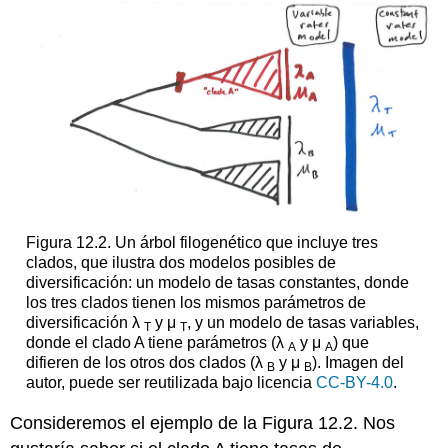
Figura 12.2. Un árbol filogenético que incluye tres
clados, que ilustra dos modelos posibles de
diversificación: un modelo de tasas constantes, donde
los tres clados tienen los mismos parámetros de
diversificación λ
y μ
, y un modelo de tasas variables,
T
T
donde el clado A tiene parámetros (λ
y μ
) que
A
A
difieren de los otros dos clados (λ
y μ
). Imagen del
B
B
autor, puede ser reutilizada bajo licencia
CC-BY-4.0
.
Consideremos el ejemplo de la Figura 12.2. Nos