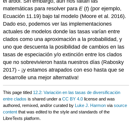
el árbol. Sin embargo, aún nos faltan las
matemáticas para resolver para
E
(
t
) (por ejemplo,
Ecuación 11.19) bajo tal modelo
(Moore et al. 2016)
.
Dado eso, podemos ver las implementaciones
actuales de modelos donde las tasas varían entre
clados como una aproximación a la probabilidad, y
uno que descuenta la posibilidad de cambios en las
tasas de especiación y/o extinción entre los clados
que no sobrevivieron hasta nuestros días
(Rabosky
2017)
- ¡y estamos atrapados con eso hasta que se
desarrolle una mejor alternativa!
This page titled
12.2: Variación en las tasas de diversificación
entre clados
is shared under a
CC BY 4.0
license and was
authored, remixed, and/or curated by
Luke J. Harmon
via
source
content
that was edited to the style and standards of the
LibreTexts platform.