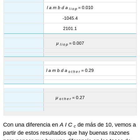
l
a
m
b
d
a
= 0.010
l
i
o
p
-1045.4
2101.1
μ
= 0.007
l
i
o
p
l
a
m
b
d
a
= 0.29
o
t
h
e
r
μ
= 0.27
o
t
h
e
r
Con una diferencia en
A
I
C
de más de 10, vemos a
c
partir de estos resultados que hay buenas razones