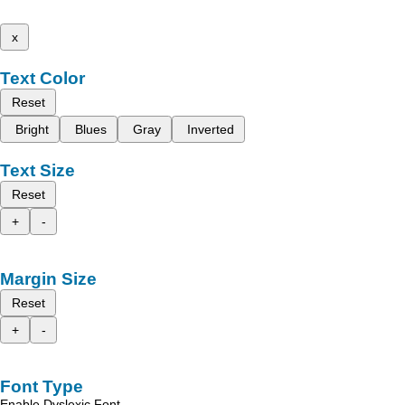
x
Text Color
Reset
Bright
Blues
Gray
Inverted
Text Size
Reset
+
-
Margin Size
Reset
+
-
Font Type
Enable Dyslexic Font