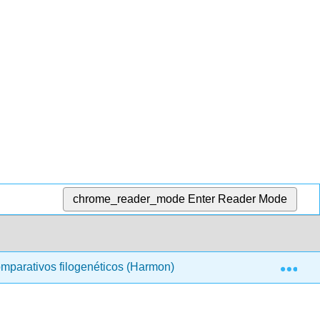
chrome_reader_mode
Enter Reader Mode
Exp
parativos filogenéticos (Harmon)
12: Más allá de l