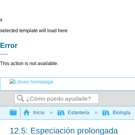
x
selected template will load here
Error
This action is not available.
Buscar
Expandir/contraer jerarquía global
Inicio
Estantería
Biología
12.5: Especiación prolongada