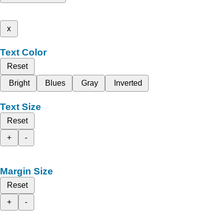
x
Text Color
Reset
Bright
Blues
Gray
Inverted
Text Size
Reset
+
-
Margin Size
Reset
+
-