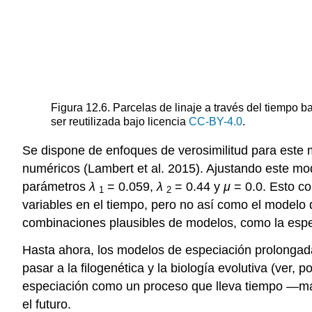
Figura 12.6. Parcelas de linaje a través del tiempo
ser reutilizada bajo licencia
CC-BY-4.0
.
Se dispone de enfoques de verosimilitud para este
numéricos
(Lambert et al. 2015)
. Ajustando este mo
parámetros
λ
= 0.059,
λ
= 0.44 y
μ
= 0.0. Esto co
1
2
variables en el tiempo, pero no así como el modelo
combinaciones plausibles de modelos, como la espec
Hasta ahora, los modelos de especiación prolongad
pasar a la filogenética y la biología evolutiva
(ver, 
especiación como un proceso que lleva tiempo —más
el futuro.