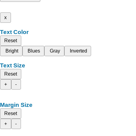
x
Text Color
Reset
Bright
Blues
Gray
Inverted
Text Size
Reset
+
-
Margin Size
Reset
+
-