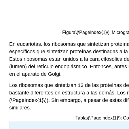
Figura
\(\PageIndex{1}\)
: Microgr
En eucariotas, los ribosomas que sintetizan proteína
específicos que sintetizan proteínas destinadas a la 
Estos ribosomas están unidos a la cara citosólica de
(lumen) del retículo endoplásmico. Entonces, antes
en el aparato de Golgi.
Los ribosomas que sintetizan 13 de las proteínas d
bastante diferentes en estructura a las demás. Los 
(\PageIndex{1}\)
). Sin embargo, a pesar de estas di
similares.
Tabla
\(\PageIndex{1}\)
: C