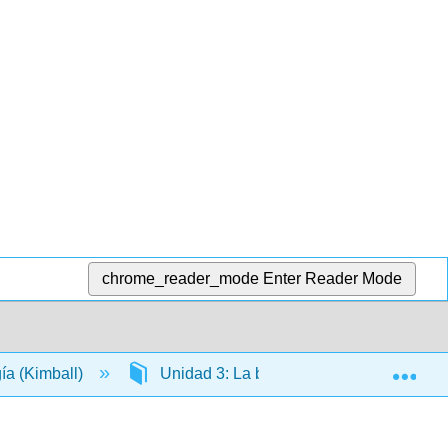
chrome_reader_mode
Enter Reader Mode
Exp
gía (Kimball)
Unidad 3: La base celular de la vida