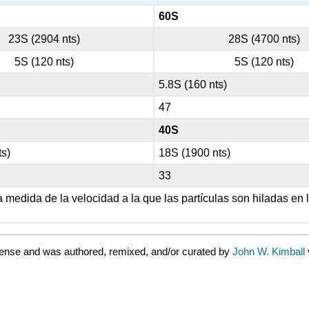
60S
23S (2904 nts)
28S (4700 nts)
5S (120 nts)
5S (120 nts)
5.8S (160 nts)
47
40S
ts)
18S (1900 nts)
33
medida de la velocidad a la que las partículas son hiladas en la
cense and was authored, remixed, and/or curated by
John W. Kimball