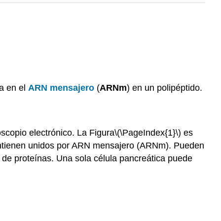
da en el
ARN mensajero
(
ARNm
) en un polipéptido.
copio electrónico. La Figura
\(\PageIndex{1}\)
es
mantienen unidos por ARN mensajero (ARNm). Pueden
sis de proteínas. Una sola célula pancreática puede