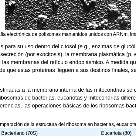
afía electrónica de polisomas mantenidos unidos con ARNm. Im
s para su uso dentro del citosol (e.g., enzimas de glucó
secreción (por exocitosis), la membrana plasmática (p. ej
 las membranas del retículo endoplásmico. A medida que s
 de que estas proteínas lleguen a sus destinos finales,
estinadas a la membrana interna de las mitocondrias se
ribosomas de bacterias, eucariotas y mitocondrias difier
ferencias, las operaciones básicas de los ribosomas bac
omparación de la estructura del ribosoma en bacterias, eucario
Bacteriano (70S)
Eucariota (80)