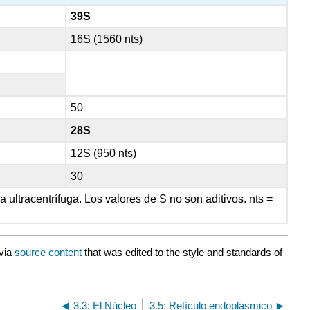
39S
16S (1560 nts)
50
28S
12S (950 nts)
30
 ultracentrífuga. Los valores de S no son aditivos. nts =
via
source content
that was edited to the style and standards of
3.3: El Núcleo
3.5: Retículo endoplásmico