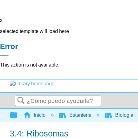
x
selected template will load here
Error
This action is not available.
Buscar
Expandir/contraer jerarquía global
Inicio
Estantería
Biología
3.4: Ribosomas