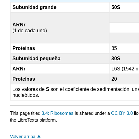
Subunidad grande
50S
ARNr
(1 de cada uno)
Proteínas
35
Subunidad pequeña
30S
ARNr
16S (1542 n
Proteínas
20
Los valores de
S
son el coeficiente de sedimentación: una 
nucleótidos.
This page titled
3.4: Ribosomas
is shared under a
CC BY 3.0
li
the LibreTexts platform.
Volver arriba