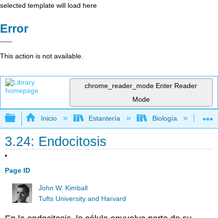
selected template will load here
Error
This action is not available.
chrome_reader_mode
Enter Reader
Mode
Expandir/contraer jerarquía global
Inicio
Estantería
Biología
Bio
3.24: Endocitosis
Page ID
John W. Kimball
Tufts University and Harvard