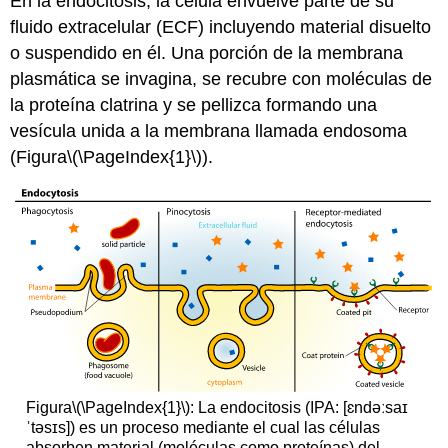
En la endocitosis, la célula envuelve parte de su
fluido extracelular (ECF) incluyendo material disuelto
o suspendido en él. Una porción de la membrana
plasmática se invagina, se recubre con moléculas de
la proteína clatrina y se pellizca formando una
vesícula unida a la membrana llamada endosoma
(Figura
\(\PageIndex{1}\)
).
Figura
\(\PageIndex{1}\)
: La endocitosis (IPA: [ɛndəːsaɪ
ˈtəsɪs]) es un proceso mediante el cual las células
absorben material (moléculas como proteínas) del