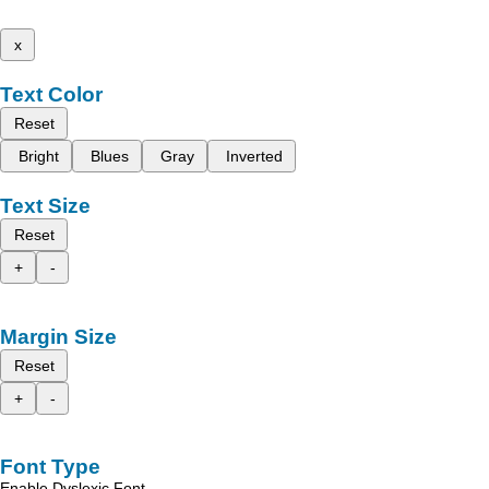
x
Text Color
Reset
Bright
Blues
Gray
Inverted
Text Size
Reset
+
-
Margin Size
Reset
+
-
Font Type
Enable Dyslexic Font