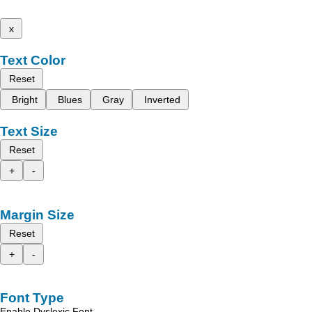
x
Text Color
Reset
Bright
Blues
Gray
Inverted
Text Size
Reset
+
-
Margin Size
Reset
+
-
Font Type
Enable Dyslexic Font