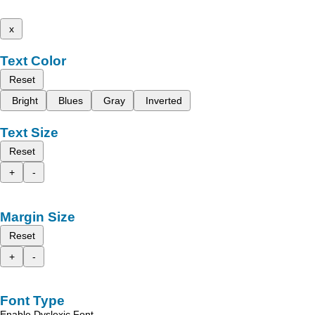
x
Text Color
Reset
Bright
Blues
Gray
Inverted
Text Size
Reset
+
-
Margin Size
Reset
+
-
Font Type
Enable Dyslexic Font