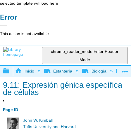
selected template will load here
Error
This action is not available.
chrome_reader_mode
Enter Reader
Mode
Expandir/contraer jerarquía global
Inicio
Estantería
Biología
Bio
9.11: Expresión génica específica
de células
Page ID
John W. Kimball
Tufts University and Harvard