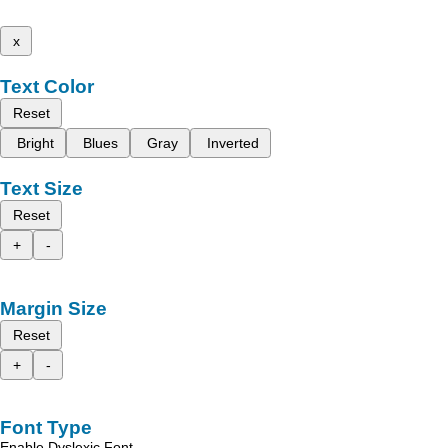
x
Text Color
Reset
Bright
Blues
Gray
Inverted
Text Size
Reset
+
-
Margin Size
Reset
+
-
Font Type
Enable Dyslexic Font