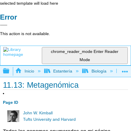
selected template will load here
Error
This action is not available.
chrome_reader_mode
Enter Reader
Mode
Expandir/contraer jerarquía global
Inicio
Estantería
Biología
Bio
11.13: Metagenómica
Page ID
John W. Kimball
Tufts University and Harvard