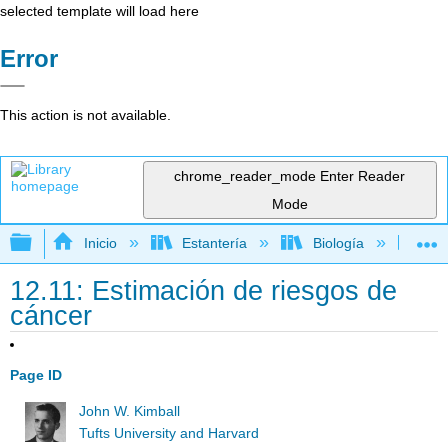
selected template will load here
Error
This action is not available.
chrome_reader_mode
Enter Reader
Mode
Expandir/contraer jerarquía global
Inicio
Estantería
Biología
Bio
12.11: Estimación de riesgos de
cáncer
Page ID
John W. Kimball
Tufts University and Harvard