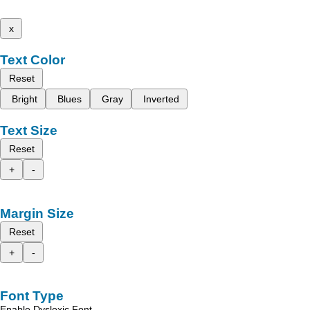
x
Text Color
Reset
Bright
Blues
Gray
Inverted
Text Size
Reset
+
-
Margin Size
Reset
+
-
Font Type
Enable Dyslexic Font