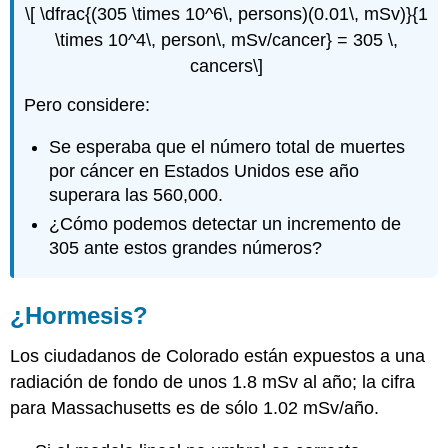
\[ \dfrac{(305 \times 10^6\, persons)(0.01\, mSv)}{1
\times 10^4\, person\, mSv/cancer} = 305 \,
cancers\]
Pero considere:
Se esperaba que el número total de muertes
por cáncer en Estados Unidos ese año
superara las 560,000.
¿Cómo podemos detectar un incremento de
305 ante estos grandes números?
¿Hormesis?
Los ciudadanos de Colorado están expuestos a una
radiación de fondo de unos 1.8 mSv al año; la cifra
para Massachusetts es de sólo 1.02 mSv/año.