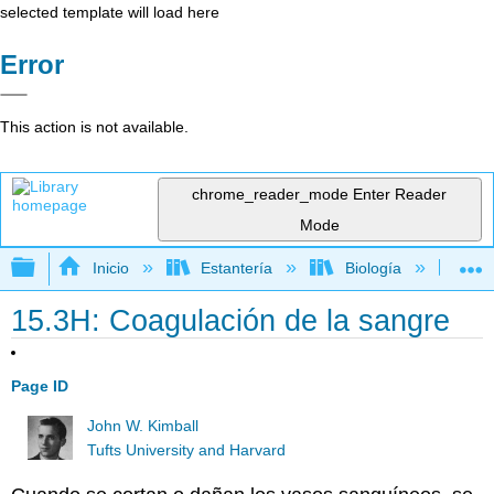
selected template will load here
Error
This action is not available.
chrome_reader_mode
Enter Reader
Mode
Expandir/contraer jerarquía global
Inicio
Estantería
Biología
Bio
15.3H: Coagulación de la sangre
Page ID
John W. Kimball
Tufts University and Harvard