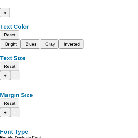
x
Text Color
Reset
Bright
Blues
Gray
Inverted
Text Size
Reset
+
-
Margin Size
Reset
+
-
Font Type
Enable Dyslexic Font