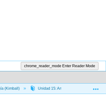
chrome_reader_mode
Enter Reader Mode
Exp
gía (Kimball)
Unidad 15: Anatomía y Fisiología de lo