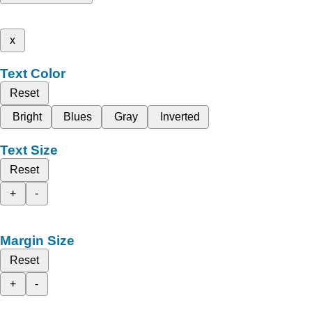
x
Text Color
Reset
Bright
Blues
Gray
Inverted
Text Size
Reset
+
-
Margin Size
Reset
+
-