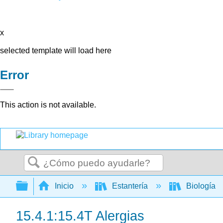
x
selected template will load here
Error
This action is not available.
Buscar
Expandir/contraer jerarquía global
Inicio
Estantería
Biología
15.4.1:15.4T Alergias