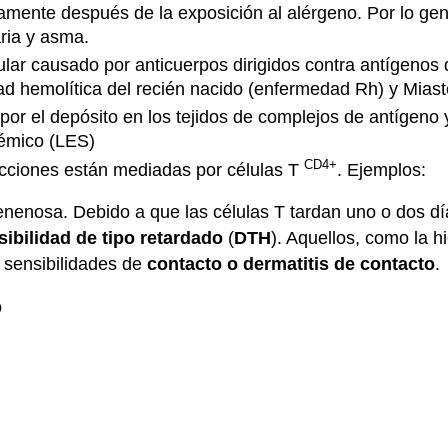
amente después de la exposición al alérgeno. Por lo gen
aria y asma.
lar causado por anticuerpos dirigidos contra antígenos d
d hemolítica del recién nacido (enfermedad Rh) y Miast
r el depósito en los tejidos de complejos de antígeno y
témico (LES)
CD4+
acciones están mediadas por células T
. Ejemplos:
 venenosa. Debido a que las células T tardan uno o dos d
sibilidad de tipo retardado
(
DTH
). Aquellos, como la 
 sensibilidades de
contacto o dermatitis de contacto
.
o