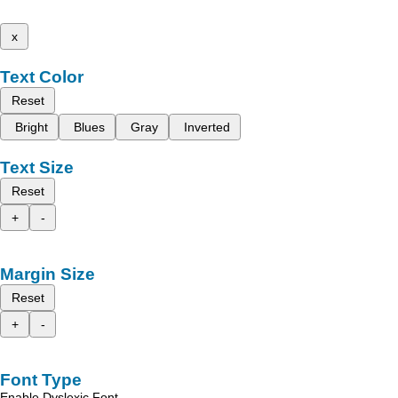
x
Text Color
Reset
Bright
Blues
Gray
Inverted
Text Size
Reset
+
-
Margin Size
Reset
+
-
Font Type
Enable Dyslexic Font