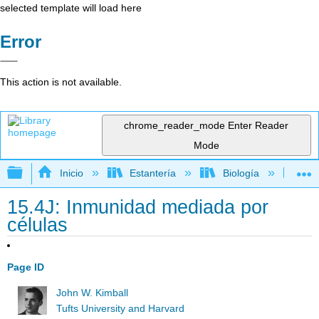
selected template will load here
Error
This action is not available.
chrome_reader_mode
Enter Reader
Mode
Expandir/contraer jerarquía global
Inicio
Estantería
Biología
Bio
15.4J: Inmunidad mediada por
células
Page ID
John W. Kimball
Tufts University and Harvard