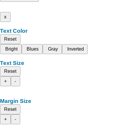
x
Text Color
Reset
Bright
Blues
Gray
Inverted
Text Size
Reset
+
-
Margin Size
Reset
+
-