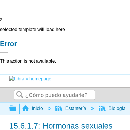
x
selected template will load here
Error
This action is not available.
Buscar
Expandir/contraer jerarquía global
Inicio
Estantería
Biología
15.6.1.7: Hormonas sexuales