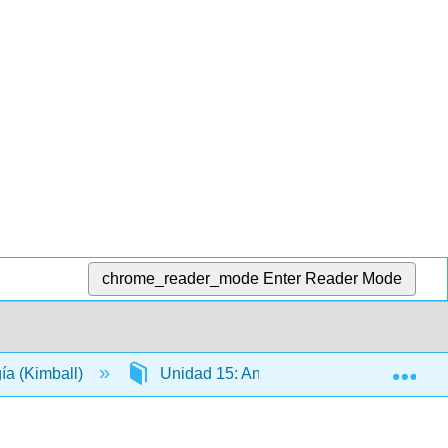
chrome_reader_mode
Enter Reader Mode
Exp
gía (Kimball)
Unidad 15: Anatomía y Fisiología de lo