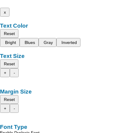
x
Text Color
Reset
Bright
Blues
Gray
Inverted
Text Size
Reset
+
-
Margin Size
Reset
+
-
Font Type
Enable Dyslexic Font