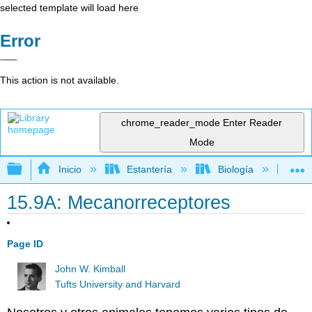
selected template will load here
Error
This action is not available.
chrome_reader_mode
Enter Reader
Mode
Expandir/contraer jerarquía global
Inicio
Estantería
Biología
Bio
15.9A: Mecanorreceptores
Page ID
John W. Kimball
Tufts University and Harvard