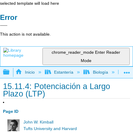
selected template will load here
Error
This action is not available.
chrome_reader_mode
Enter Reader
Mode
Expandir/contraer jerarquía global
Inicio
Estantería
Biología
Bio
15.11.4: Potenciación a Largo
Plazo (LTP)
Page ID
John W. Kimball
Tufts University and Harvard