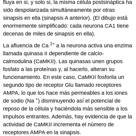
fluya en si, y solo si, la misma célula postsináptica ha
sido despolarizada simultáneamente por otras
sinapsis en ella (sinapsis A anterior). (El dibujo está
enormemente simplificado: cada neurona CA1 tiene
decenas de miles de sinapsis en ella).
2+
La afluencia de Ca
a la neurona activa una enzima
llamada quinasa II dependiente de calcio-
calmodulina (CaMKII). Las quinasas unen grupos
fosfato a las proteínas y, al hacerlo, alteran su
funcionamiento. En este caso, CaMKII fosforila un
segundo tipo de receptor Glu llamado receptores
AMPA, lo que los hace más permeables a los iones
+
de sodio (Na
) disminuyendo así el potencial de
reposo de la célula y haciéndola más sensible a los
impulsos entrantes. Además, hay evidencia de que la
actividad de CaMKII incrementa el número de
receptores AMPA en la sinapsis.