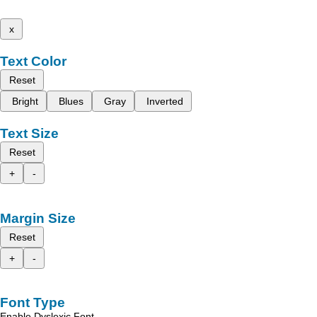
x
Text Color
Reset
Bright
Blues
Gray
Inverted
Text Size
Reset
+
-
Margin Size
Reset
+
-
Font Type
Enable Dyslexic Font