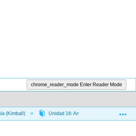
chrome_reader_mode
Enter Reader Mode
Exp
gía (Kimball)
Unidad 16: Anatomía y Fisiología de las