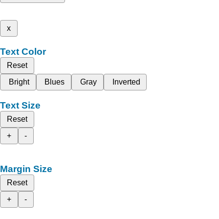
x
Text Color
Reset
Bright
Blues
Gray
Inverted
Text Size
Reset
+
-
Margin Size
Reset
+
-