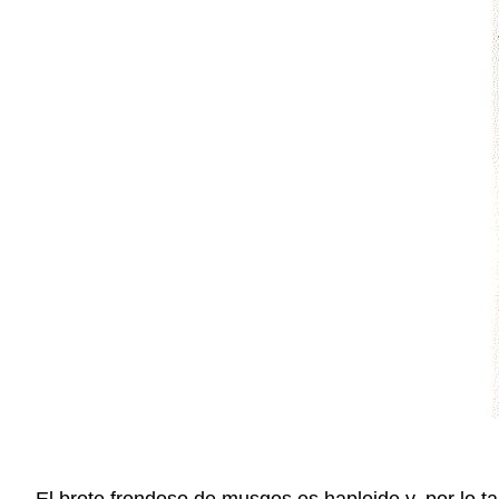
El brote frondoso de musgos es haploide y, por lo ta