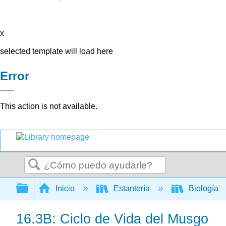
x
selected template will load here
Error
This action is not available.
Buscar
Expandir/contraer jerarquía global
Inicio
Estantería
Biología
16.3B: Ciclo de Vida del Musgo