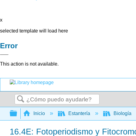
x
selected template will load here
Error
This action is not available.
Buscar
Expandir/contraer jerarquía global
Inicio
Estantería
Biología
16.4E: Fotoperiodismo y Fitocrom