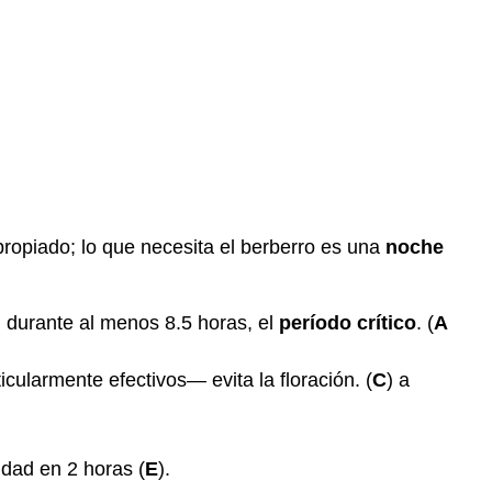
ropiado; lo que necesita el berberro es una
noche
d durante al menos 8.5 horas, el
período crítico
. (
A
ticularmente efectivos— evita la floración. (
C
) a
idad en 2 horas (
E
).