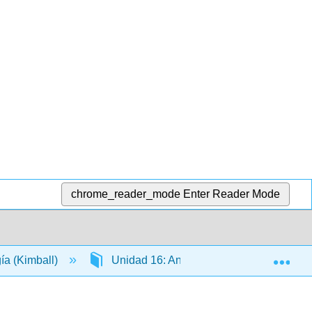
chrome_reader_mode
Enter Reader Mode
Exp
gía (Kimball)
Unidad 16: Anatomía y Fisiología de las