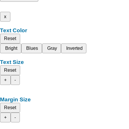
x
Text Color
Reset
Bright
Blues
Gray
Inverted
Text Size
Reset
+
-
Margin Size
Reset
+
-