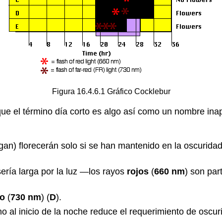
Figura 16.4.6.1 Gráfico Cocklebur
e el término día corto es algo así como un nombre inap
gan) florecerán solo si se han mantenido en la oscurida
ería larga por la luz —los rayos
rojos
(
660 nm
) son par
no
(
730 nm
) (
D
).
ano al inicio de la noche reduce el requerimiento de oscur