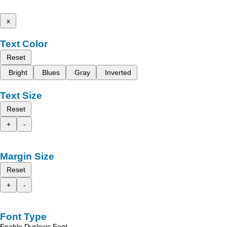
x
Text Color
Reset
Bright
Blues
Gray
Inverted
Text Size
Reset
+
-
Margin Size
Reset
+
-
Font Type
Enable Dyslexic Font