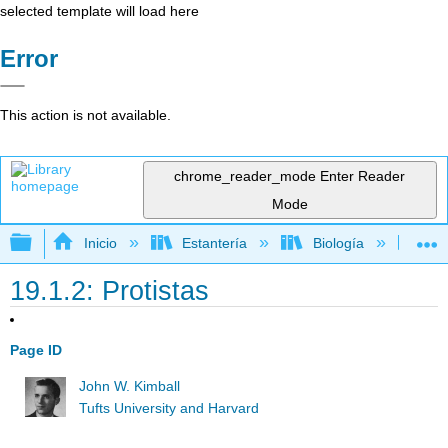
selected template will load here
Error
This action is not available.
chrome_reader_mode
Enter Reader
Mode
Expandir/contraer jerarquía global
Inicio
Estantería
Biología
Bio
19.1.2: Protistas
Page ID
John W. Kimball
Tufts University and Harvard