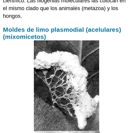
científico. Las filogenias moleculares las colocan en
el mismo clado que los animales (metazoa) y los
hongos.
Moldes de limo plasmodial (acelulares)
(mixomicetos)