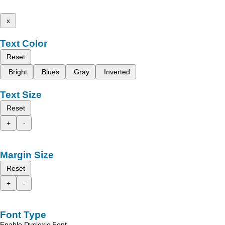
x
Text Color
Reset
Bright
Blues
Gray
Inverted
Text Size
Reset
+
-
Margin Size
Reset
+
-
Font Type
Enable Dyslexic Font