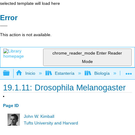
selected template will load here
Error
This action is not available.
chrome_reader_mode
Enter Reader
Mode
Expandir/contraer jerarquía global
Inicio
Estantería
Biología
Bio
19.1.11: Drosophila Melanogaster
Page ID
John W. Kimball
Tufts University and Harvard