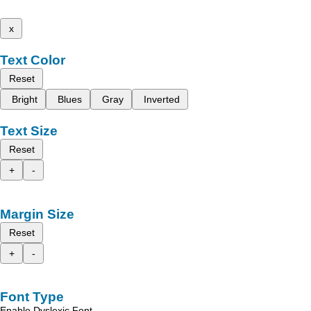
x
Text Color
Reset
Bright
Blues
Gray
Inverted
Text Size
Reset
+
-
Margin Size
Reset
+
-
Font Type
Enable Dyslexic Font