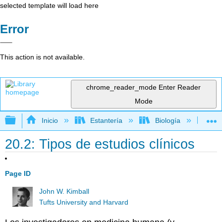
selected template will load here
Error
This action is not available.
chrome_reader_mode
Enter Reader
Mode
Expandir/contraer jerarquía global
Inicio
Estantería
Biología
Bio
20.2: Tipos de estudios clínicos
Page ID
John W. Kimball
Tufts University and Harvard