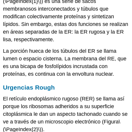
(\PageIndex{1}\)
) es una serie de sacos
membranosos interconectados y túbulos que
modifican colectivamente proteínas y sintetizan
lípidos. Sin embargo, estas dos funciones se realizan
en áreas separadas de la ER: la ER rugosa y la ER
lisa, respectivamente.
La porción hueca de los túbulos del ER se llama
lumen o espacio cisterna. La membrana del RE, que
es una bicapa de fosfolípidos incrustada con
proteínas, es continua con la envoltura nuclear.
Urgencias Rough
El
retículo endoplásmico rugoso (RER)
se llama así
porque los ribosomas adheridos a su superficie
citoplásmica le dan un aspecto tachonado cuando se
ve a través de un microscopio electrónico (Figura
\
(\PageIndex{2}\)
).