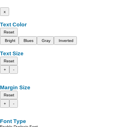
x
Text Color
Reset
Bright
Blues
Gray
Inverted
Text Size
Reset
+
-
Margin Size
Reset
+
-
Font Type
Enable Dyslexic Font