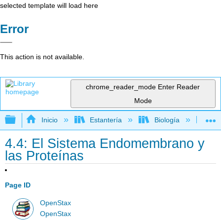
selected template will load here
Error
This action is not available.
chrome_reader_mode
Enter Reader
Mode
Expandir/contraer jerarquía global
Inicio
Estantería
Biología
Bio
4.4: El Sistema Endomembrano y
las Proteínas
Page ID
OpenStax
OpenStax