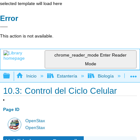
selected template will load here
Error
This action is not available.
chrome_reader_mode
Enter Reader
Mode
Expandir/contraer jerarquía global
Inicio
Estantería
Biología
Bio
10.3: Control del Ciclo Celular
Page ID
OpenStax
OpenStax