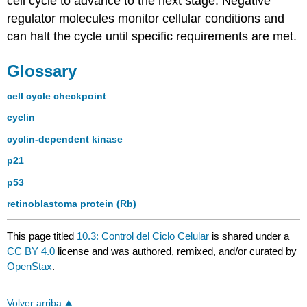
cell cycle to advance to the next stage. Negative
regulator molecules monitor cellular conditions and
can halt the cycle until specific requirements are met.
Glossary
cell cycle checkpoint
cyclin
cyclin-dependent kinase
p21
p53
retinoblastoma protein (Rb)
This page titled
10.3: Control del Ciclo Celular
is shared under a
CC BY 4.0
license and was authored, remixed, and/or curated by
OpenStax
.
Volver arriba