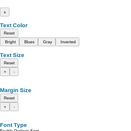
x
Text Color
Reset
Bright
Blues
Gray
Inverted
Text Size
Reset
+
-
Margin Size
Reset
+
-
Font Type
Enable Dyslexic Font