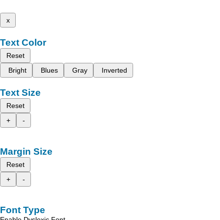
x
Text Color
Reset
Bright
Blues
Gray
Inverted
Text Size
Reset
+
-
Margin Size
Reset
+
-
Font Type
Enable Dyslexic Font