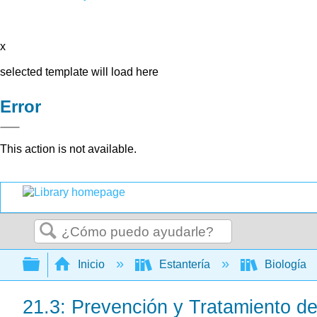
x
selected template will load here
Error
This action is not available.
Buscar
Expandir/contraer jerarquía global
Inicio
Estantería
Biología
21.3: Prevención y Tratamiento de