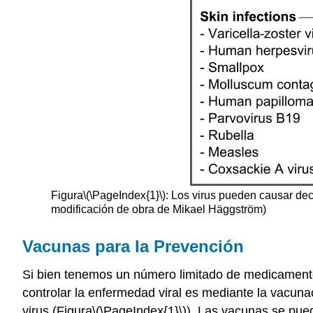
Figura
\(\PageIndex{1}\)
: Los virus pueden causar de
modificación de obra de Mikael Häggström)
Vacunas para la Prevención
Si bien tenemos un número limitado de medicamentos a
controlar la enfermedad viral es mediante la vacunac
virus (Figura
\(\PageIndex{1}\)
).
Las vacunas
se pued