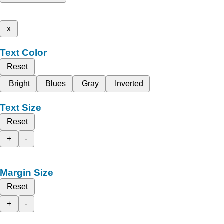
x
Text Color
Reset
Bright
Blues
Gray
Inverted
Text Size
Reset
+
-
Margin Size
Reset
+
-