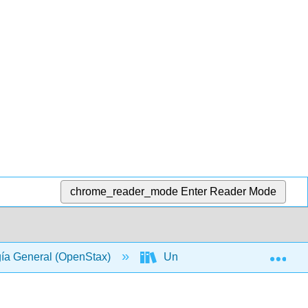
chrome_reader_mode
Enter Reader Mode
Exp
gía General (OpenStax)
Unidad V: Diversidad Biológ