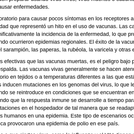
causar enfermedades.
oratorio para causar pocos síntomas en los receptores a
rmedad que representó un hito en el uso de vacunas. Las
ificativamente la incidencia de la enfermedad, lo que p
o ocurrieron epidemias regionales. El éxito de la vacuna
el sarampión, las paperas, la rubéola, la varicela y otra
 efectivas que las vacunas muertas, es el peligro bajo p
espalda
. Las vacunas vivas generalmente se hacen
aten
orio en tejidos o a temperaturas diferentes a las que es
inducen mutaciones en los genomas del virus, lo que le 
do se reintroduce en condiciones que se encuentran en 
iendo que la respuesta inmune se desarrolle a tiempo p
taciones en el hospedador de tal manera que se readap
 humanos en una epidemia. Este tipo de escenarios oc
ica provocaron una epidemia de polio en ese país.