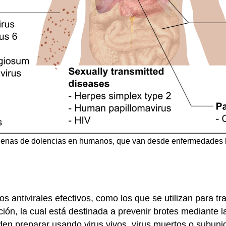
cenas de dolencias en humanos, que van desde enfermedades l
ntivirales efectivos, como los que se utilizan para trata
ión, la cual está destinada a prevenir brotes mediante l
en preparar usando virus vivos, virus muertos o subunid