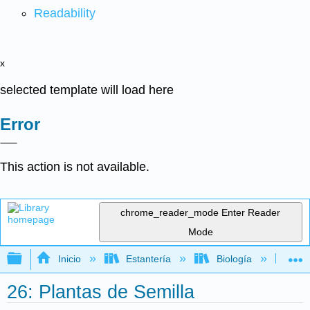
Readability
x
selected template will load here
Error
This action is not available.
chrome_reader_mode
Enter Reader
Mode
Expandir/contraer jerarquía global
Inicio
Estantería
Biología
Bio
26: Plantas de Semilla