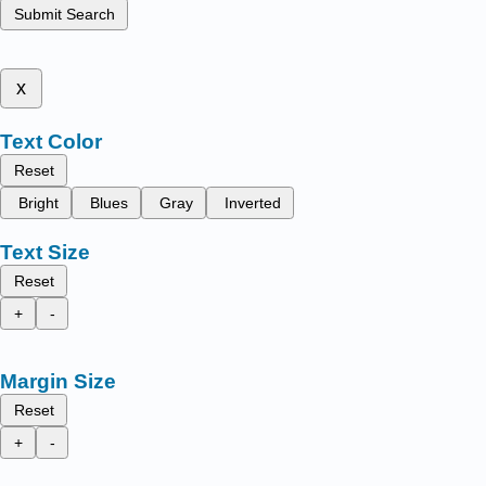
Submit Search
x
Text Color
Reset
Bright
Blues
Gray
Inverted
Text Size
Reset
+
-
Margin Size
Reset
+
-