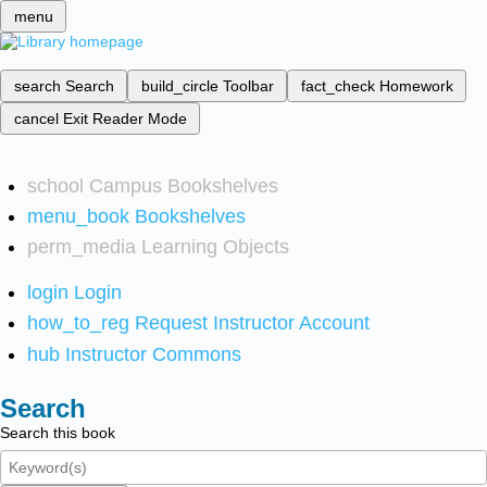
menu
search
Search
build_circle
Toolbar
fact_check
Homework
cancel
Exit Reader Mode
school
Campus Bookshelves
menu_book
Bookshelves
perm_media
Learning Objects
login
Login
how_to_reg
Request Instructor Account
hub
Instructor Commons
Search
Search this book