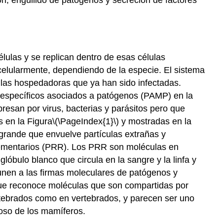
élulas y se replican dentro de esas células
acelularmente, dependiendo de la especie. El sistema
lulas hospedadoras que ya han sido infectadas.
 específicos asociados a patógenos (PAMP)
en la
resan por virus, bacterias y parásitos pero que
s en la Figura
\(\PageIndex{1}\)
y mostradas en la
 grande que envuelve partículas extrañas y
ementarios (PRR)
. Los PRR son moléculas en
glóbulo blanco que circula en la sangre y la linfa y
 unen a las firmas moleculares de patógenos y
que reconoce moléculas que son compartidas por
tebrados como en vertebrados, y parecen ser uno
oso de los mamíferos.