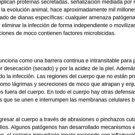
lican proteínas secretadas, señalización mediada por re
 la evolución animal, hace aproximadamente mil millone
mitado de dianas específicas: cualquier amenaza patóge
y eliminar la infección de forma independiente o movili
eciones de moco contienen factores microbicidas.
 funciona como una barrera continua e intransitable para
or desecación (secado) y por la acidez de la piel. Adem
do la infección. Las regiones del cuerpo que no están pr
omo lágrimas y secreciones de moco que atrapan y enjua
s fuera del cuerpo. En todo el cuerpo hay otras defensa
s que se unen e interrumpen las membranas celulares bac
gresar al cuerpo a través de abrasiones o pinchazos cut
lios. Algunos patógenos han desarrollado mecanismos es
, el sistema inmunitario innato responde con inflamació