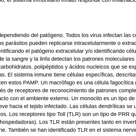
 dependiendo del patógeno. Todos los virus infectan las c
ros parásitos pueden replicarse intracelularmente o extr
ificando el patógeno extracelular y/o identificando cé
 la sangre y la linfa detectan los
patrones moleculares
arbohidratos, polipéptidos y ácidos nucleicos que se exp
s. El sistema inmune tiene células específicas, descrita
ocen estos PAMP. Un
macrófago
es una célula fagocítica
vés de
receptores de reconocimiento de patrones compl
acto con el ambiente externo. Un
monocito
es un tipo de 
e hacia el tejido infectado. Las células dendríticas se
os. Los receptores tipo Toll (TLR) son un tipo de PRR 
 hospedadoras). Los TLR están presentes tanto en inver
e. También se han identificado TLR en el sistema nervi