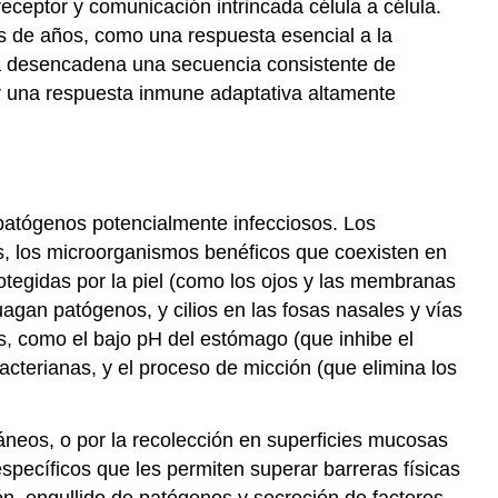
ceptor y comunicación intrincada célula a célula.
s de años, como una respuesta esencial a la
na desencadena una secuencia consistente de
zar una respuesta inmune adaptativa altamente
 patógenos potencialmente infecciosos. Los
ás, los microorganismos benéficos que coexisten en
otegidas por la piel (como los ojos y las membranas
gan patógenos, y cilios en las fosas nasales y vías
s, como el bajo pH del estómago (que inhibe el
terianas, y el proceso de micción (que elimina los
áneos, o por la recolección en superficies mucosas
pecíficos que les permiten superar barreras físicas
n, engullido de patógenos y secreción de factores