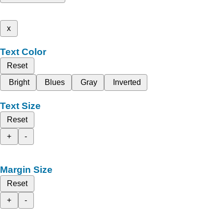
x
Text Color
Reset
Bright
Blues
Gray
Inverted
Text Size
Reset
+
-
Margin Size
Reset
+
-