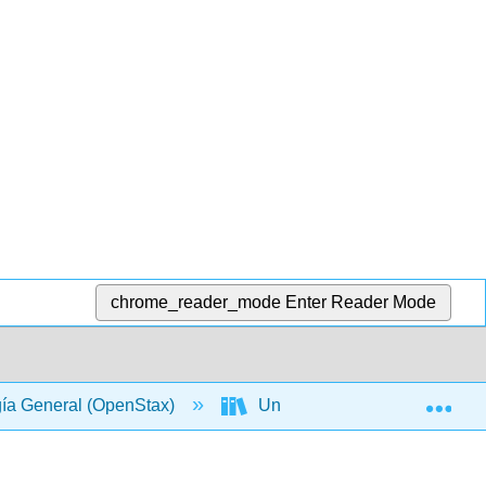
chrome_reader_mode
Enter Reader Mode
Exp
gía General (OpenStax)
Unidad VII: Estructura y Fun