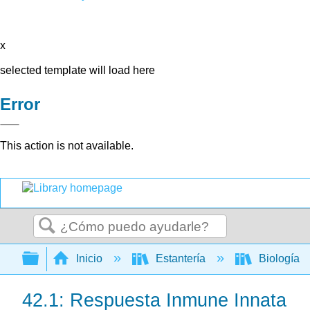
x
selected template will load here
Error
This action is not available.
Buscar
Expandir/contraer jerarquía global
Inicio
Estantería
Biología
42.1: Respuesta Inmune Innata