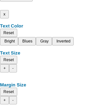
x
Text Color
Reset
Bright
Blues
Gray
Inverted
Text Size
Reset
+
-
Margin Size
Reset
+
-