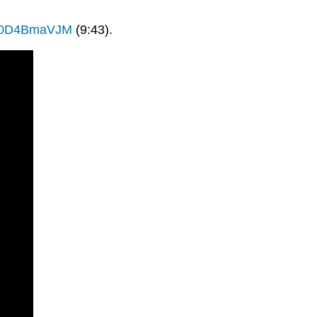
E90D4BmaVJM
(9:43).