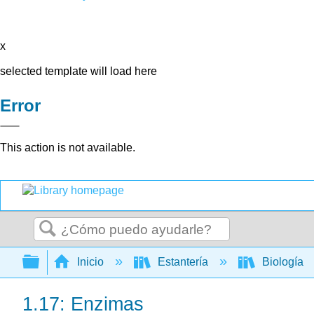
x
selected template will load here
Error
This action is not available.
Buscar
Expandir/contraer jerarquía global
Inicio
Estantería
Biología
1.17: Enzimas