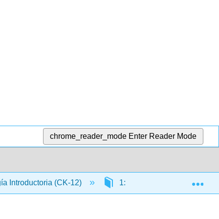
chrome_reader_mode
Enter Reader Mode
Exp
gía Introductoria (CK-12)
1: Introducción a la Biología