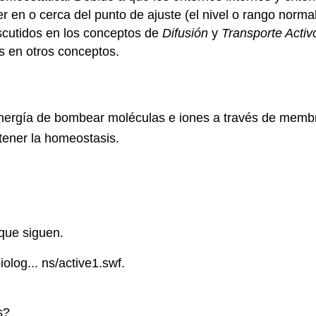
en o cerca del punto de ajuste (el nivel o rango normal
scutidos en los conceptos de
Difusión
y
Transporte Activ
 en otros conceptos.
 energía de bombear moléculas e iones a través de memb
tener la homeostasis.
 que siguen.
log... ns/active1.swf.
s?