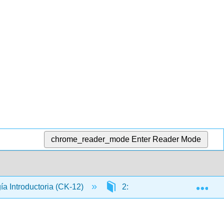
chrome_reader_mode
Enter Reader Mode
Exp
gía Introductoria (CK-12)
2: Biología Celular