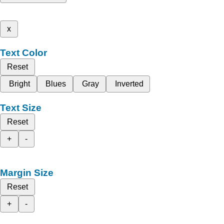
x
Text Color
Reset
Bright
Blues
Gray
Inverted
Text Size
Reset
+
-
Margin Size
Reset
+
-