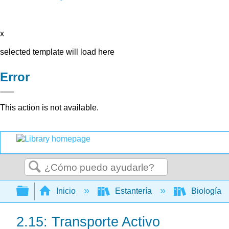
x
selected template will load here
Error
This action is not available.
Buscar
Expandir/contraer jerarquía global
Inicio
Estantería
Biología
2.15: Transporte Activo