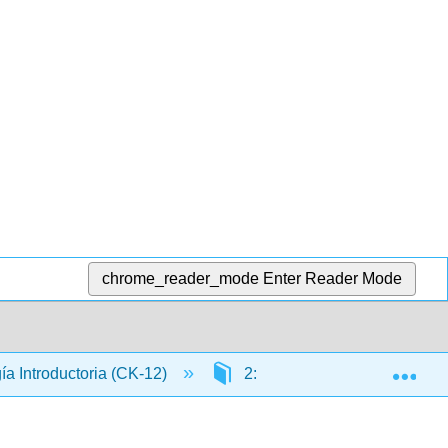
chrome_reader_mode
Enter Reader Mode
Exp
gía Introductoria (CK-12)
2: Biología Celular