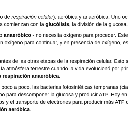
to de
respiración celular
): aeróbica y anaeróbica. Uno oc
s comienzan con la
glucólisis
, la división de la glucosa.
so
anaeróbico
- no necesita oxígeno para proceder. Est
itan oxígeno para continuar, y en presencia de oxígeno
 antes de las otras etapas de la respiración celular. Est
 la atmósfera terrestre cuando la vida evolucionó por pr
ma
respiración anaeróbica
.
 poco a poco, las bacterias fotosintéticas tempranas (ci
eno para descomponer la glucosa y producir ATP. Hoy en
ebs y el transporte de electrones para producir más ATP q
ión aeróbica
.