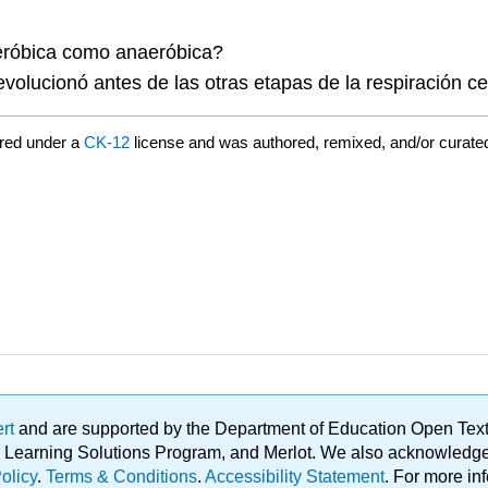
aeróbica como anaeróbica?
 evolucionó antes de las otras etapas de la respiración ce
red under a
CK-12
license and was authored, remixed, and/or curat
ert
and are supported by the Department of Education Open Textbo
ble Learning Solutions Program, and Merlot. We also acknowled
olicy
.
Terms & Conditions
.
Accessibility Statement
. For more in