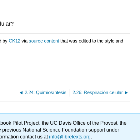
lular?
ed by
CK12
via
source content
that was edited to the style and
2.24: Quimiosíntesis
2.26: Respiración celular
ok Pilot Project, the UC Davis Office of the Provost, the
ge previous National Science Foundation support under
formation contact us at
info@libretexts.org
.