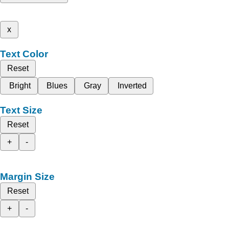
x
Text Color
Reset
Bright
Blues
Gray
Inverted
Text Size
Reset
+
-
Margin Size
Reset
+
-