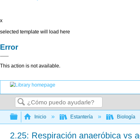
x
selected template will load here
Error
This action is not available.
Buscar
Expandir/contraer jerarquía global
Inicio
Estantería
Biología
2.25: Respiración anaeróbica vs a