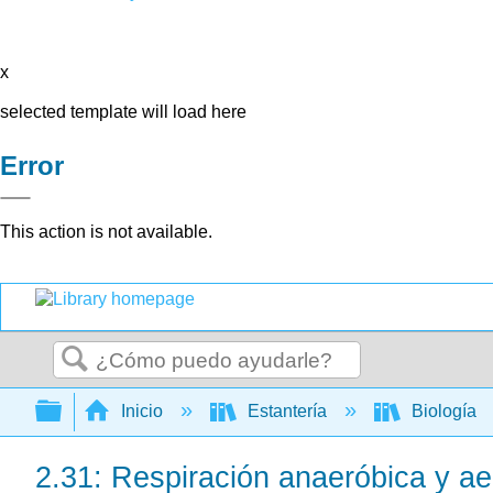
x
selected template will load here
Error
This action is not available.
Buscar
Expandir/contraer jerarquía global
Inicio
Estantería
Biología
2.31: Respiración anaeróbica y ae