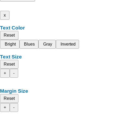
x
Text Color
Reset
Bright
Blues
Gray
Inverted
Text Size
Reset
+
-
Margin Size
Reset
+
-