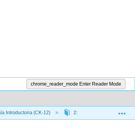
chrome_reader_mode
Enter Reader Mode
Exp
gía Introductoria (CK-12)
2: Biología Celular