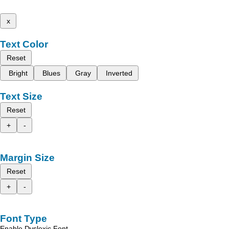
x
Text Color
Reset
Bright
Blues
Gray
Inverted
Text Size
Reset
+
-
Margin Size
Reset
+
-
Font Type
Enable Dyslexic Font