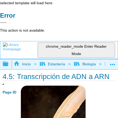
selected template will load here
Error
This action is not available.
chrome_reader_mode
Enter Reader
Mode
Expandir/contraer jerarquía global
Inicio
Estantería
Biología
Bio
4.5: Transcripción de ADN a ARN
Page ID