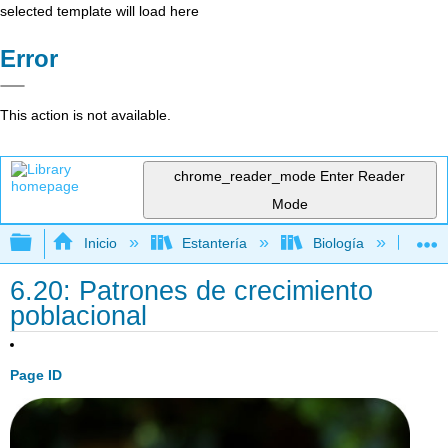
selected template will load here
Error
This action is not available.
chrome_reader_mode
Enter Reader
Mode
Expandir/contraer jerarquía global
Inicio
Estantería
Biología
Bio
6.20: Patrones de crecimiento
poblacional
Page ID