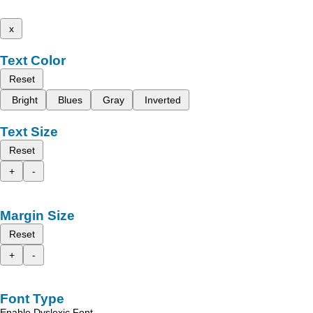
x
Text Color
Reset
Bright
Blues
Gray
Inverted
Text Size
Reset
+
-
Margin Size
Reset
+
-
Font Type
Enable Dyslexic Font