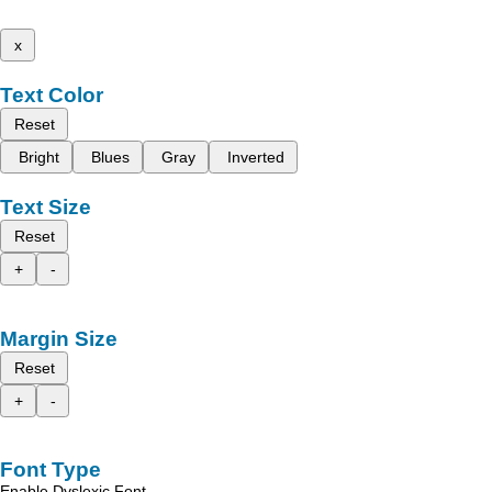
x
Text Color
Reset
Bright
Blues
Gray
Inverted
Text Size
Reset
+
-
Margin Size
Reset
+
-
Font Type
Enable Dyslexic Font