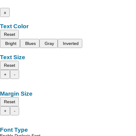
x
Text Color
Reset
Bright
Blues
Gray
Inverted
Text Size
Reset
+
-
Margin Size
Reset
+
-
Font Type
Enable Dyslexic Font