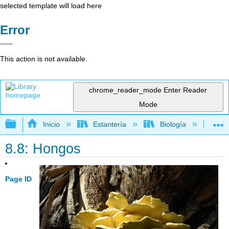
selected template will load here
Error
This action is not available.
chrome_reader_mode
Enter Reader
Mode
Expandir/contraer jerarquía global
Inicio
Estantería
Biología
Bio
8.8: Hongos
Page ID