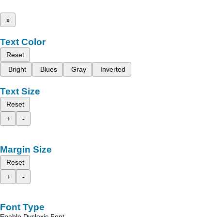
x
Text Color
Reset
Bright
Blues
Gray
Inverted
Text Size
Reset
+
-
Margin Size
Reset
+
-
Font Type
Enable Dyslexic Font