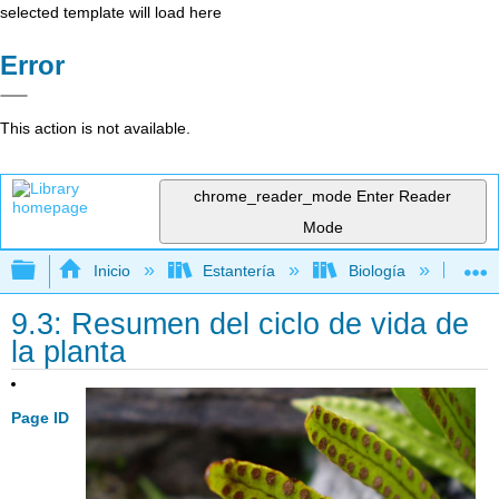
selected template will load here
Error
This action is not available.
chrome_reader_mode
Enter Reader
Mode
Expandir/contraer jerarquía global
Inicio
Estantería
Biología
Bio
9.3: Resumen del ciclo de vida de
la planta
Page ID