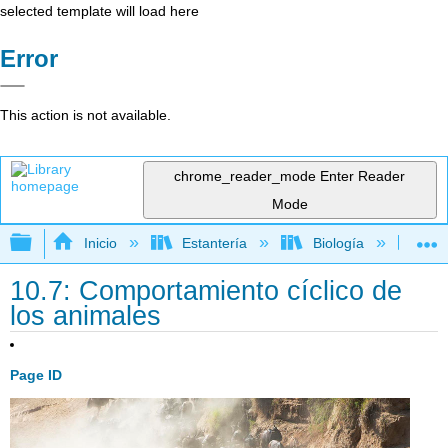
selected template will load here
Error
This action is not available.
chrome_reader_mode
Enter Reader
Mode
Expandir/contraer jerarquía global
Inicio
Estantería
Biología
Bio
10.7: Comportamiento cíclico de
los animales
Page ID