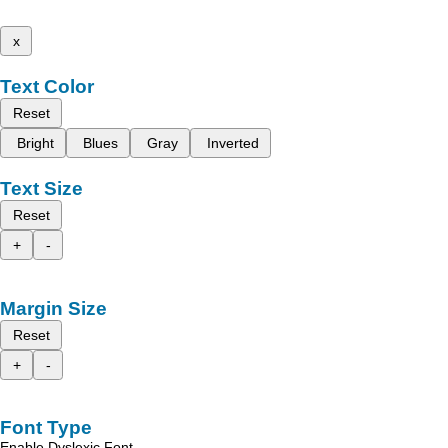
x
Text Color
Reset
Bright
Blues
Gray
Inverted
Text Size
Reset
+
-
Margin Size
Reset
+
-
Font Type
Enable Dyslexic Font