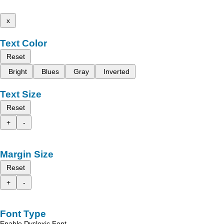
x
Text Color
Reset
Bright
Blues
Gray
Inverted
Text Size
Reset
+
-
Margin Size
Reset
+
-
Font Type
Enable Dyslexic Font