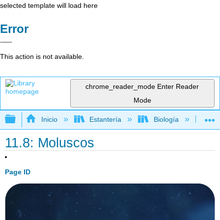
selected template will load here
Error
This action is not available.
chrome_reader_mode
Enter Reader
Mode
Expandir/contraer jerarquía global
Inicio
Estantería
Biología
Bio
11.8: Moluscos
Page ID