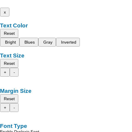
x
Text Color
Reset
Bright
Blues
Gray
Inverted
Text Size
Reset
+
-
Margin Size
Reset
+
-
Font Type
Enable Dyslexic Font