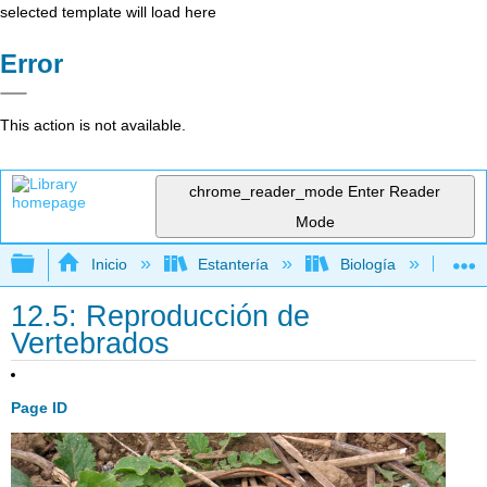
selected template will load here
Error
This action is not available.
chrome_reader_mode
Enter Reader
Mode
Expandir/contraer jerarquía global
Inicio
Estantería
Biología
Bio
12.5: Reproducción de
Vertebrados
Page ID