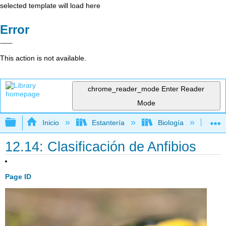
selected template will load here
Error
This action is not available.
chrome_reader_mode
Enter Reader
Mode
Expandir/contraer jerarquía global
Inicio
Estantería
Biología
Bio
12.14: Clasificación de Anfibios
Page ID