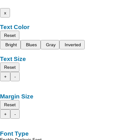
x
Text Color
Reset
Bright
Blues
Gray
Inverted
Text Size
Reset
+
-
Margin Size
Reset
+
-
Font Type
Enable Dyslexic Font