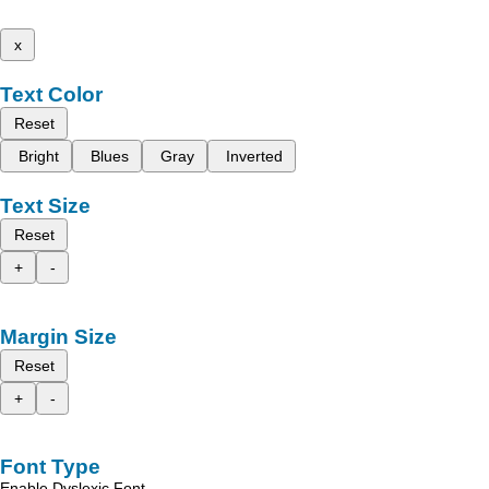
x
Text Color
Reset
Bright
Blues
Gray
Inverted
Text Size
Reset
+
-
Margin Size
Reset
+
-
Font Type
Enable Dyslexic Font