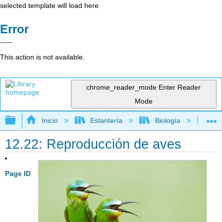
selected template will load here
Error
This action is not available.
chrome_reader_mode
Enter Reader
Mode
Expandir/contraer jerarquía global
Inicio
Estantería
Biología
Bio
12.22: Reproducción de aves
Page ID