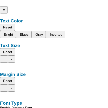
x
Text Color
Reset
Bright
Blues
Gray
Inverted
Text Size
Reset
+
-
Margin Size
Reset
+
-
Font Type
Enable Dyslexic Font