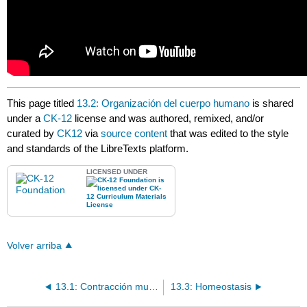
This page titled
13.2: Organización del cuerpo humano
is shared
under a
CK-12
license and was authored, remixed, and/or
curated by
CK12
via
source content
that was edited to the style
and standards of the LibreTexts platform.
LICENSED UNDER
Volver arriba
13.1: Contracción muscular
13.3: Homeostasis