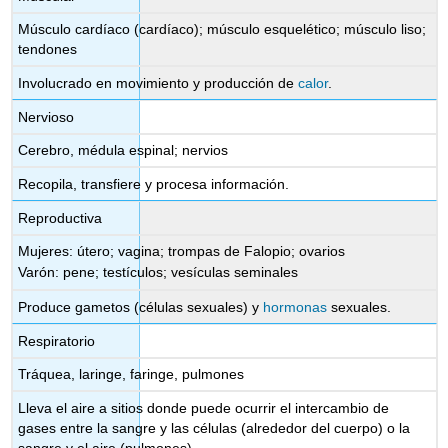
Músculo cardíaco (cardíaco); músculo esquelético; músculo liso;
tendones
Involucrado en movimiento y producción de
calor
.
Nervioso
Cerebro, médula espinal; nervios
Recopila, transfiere y procesa información.
Reproductiva
Mujeres: útero; vagina; trompas de Falopio; ovarios
Varón: pene; testículos; vesículas seminales
Produce gametos (células sexuales) y
hormonas
sexuales.
Respiratorio
Tráquea, laringe, faringe, pulmones
Lleva el aire a sitios donde puede ocurrir el intercambio de
gases entre la sangre y las células (alrededor del cuerpo) o la
sangre y el aire (pulmones).