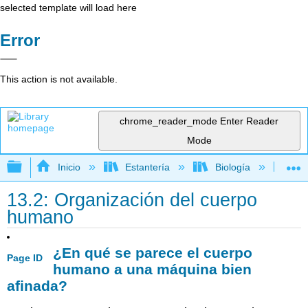
selected template will load here
Error
This action is not available.
chrome_reader_mode
Enter Reader
Mode
Expandir/contraer jerarquía global
Inicio
Estantería
Biología
Bio
13.2: Organización del cuerpo
humano
¿En qué se parece el cuerpo
Page ID
humano a una máquina bien
afinada?