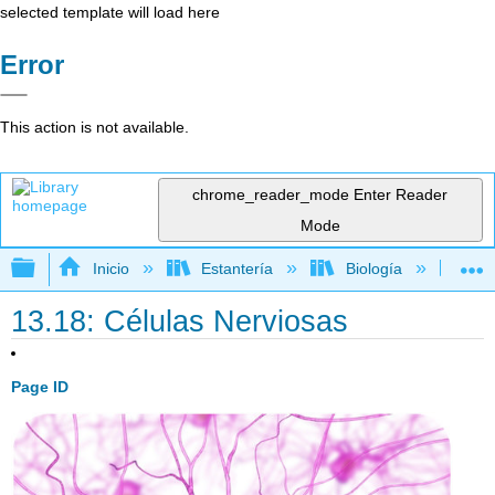
selected template will load here
Error
This action is not available.
chrome_reader_mode
Enter Reader
Mode
Expandir/contraer jerarquía global
Inicio
Estantería
Biología
Bio
13.18: Células Nerviosas
Page ID