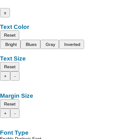
x
Text Color
Reset
Bright
Blues
Gray
Inverted
Text Size
Reset
+
-
Margin Size
Reset
+
-
Font Type
Enable Dyslexic Font